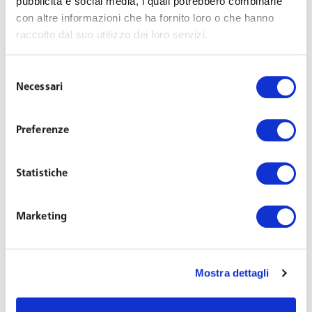
pubblicità e social media, i quali potrebbero combinarle
con altre informazioni che ha fornito loro o che hanno
raccolto dal suo utilizzo dei loro servizi.
Selezione
Necessari
del
consenso
Preferenze
Avv. Chiara Marchini
Statistiche
Associate
Marketing
Sede: Milano
+39 02 721441
sab@toffolettodeluca.it
Mostra dettagli