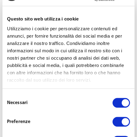
Avv. Giovanni Morpurgo
Questo sito web utilizza i cookie
Socio
Utilizziamo i cookie per personalizzare contenuti ed
annunci, per fornire funzionalità dei social media e per
Profilo
analizzare il nostro traffico. Condividiamo inoltre
informazioni sul modo in cui utilizza il nostro sito con i
Consulenza alle imprese nel diritto
nostri partner che si occupano di analisi dei dati web,
pubblicità e social media, i quali potrebbero combinarle
del lavoro
con altre informazioni che ha fornito loro o che hanno
raccolto dal suo utilizzo dei loro servizi.
Nel 2019 lo Studio ha aperto una nuova sede a Bologna,
Selezione
estendendo la propria capillarità e la conoscenza in ambito
Necessari
del
del diritto del lavoro.
consenso
Preferenze
Lo Studio, grazie alla sede di Bologna, si rivolge ad
imprese
in materia di
diritto del lavoro
nei