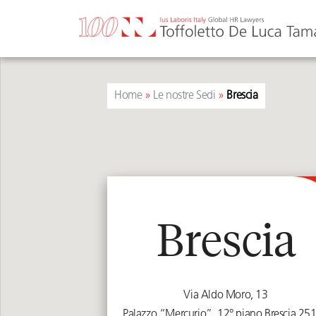
Vai
al
contenuto
Home
»
Le nostre Sedi
»
Brescia
Brescia
Via Aldo Moro, 13
Palazzo “Mercurio”, 12° piano
Brescia
251