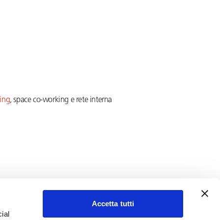
ing
, space co-working e rete interna
Accetta tutti
ial