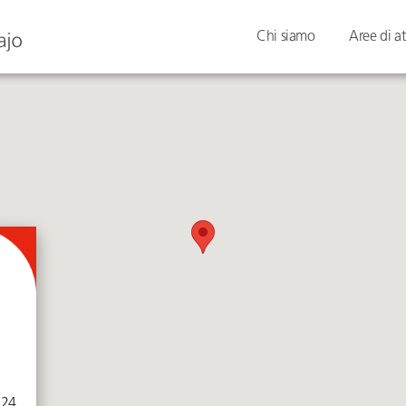
Chi siamo
Aree di at
24