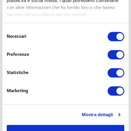
pubblicità e social media, i quali potrebbero combinarle
con altre informazioni che ha fornito loro o che hanno
raccolto dal suo utilizzo dei loro servizi.
Selezione
Necessari
del
consenso
Preferenze
Avv. Marta Molesini
Statistiche
Senior Associate
Marketing
Sede: Venezia, Treviso
+39 041 2030020
svt@toffolettodeluca.it
Mostra dettagli