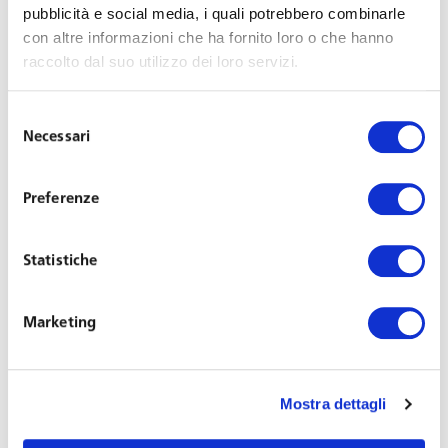
pubblicità e social media, i quali potrebbero combinarle
con altre informazioni che ha fornito loro o che hanno
raccolto dal suo utilizzo dei loro servizi.
Selezione
Necessari
del
consenso
Preferenze
Avv. Mauro Gallo
Senior Associate
Statistiche
Sede: Milano, Napoli
Marketing
Inglese, Spagnolo
+39 081 684771
spp@toffolettodeluca.it
Mostra dettagli