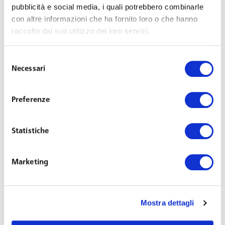
pubblicità e social media, i quali potrebbero combinarle
con altre informazioni che ha fornito loro o che hanno
raccolto dal suo utilizzo dei loro servizi.
Selezione
Necessari
del
consenso
Preferenze
Avv. Valentina Luciani
Senior Associate
Statistiche
Sede: Napoli
Marketing
Inglese
+39 081 684771
sna@toffolettodeluca.it
Mostra dettagli