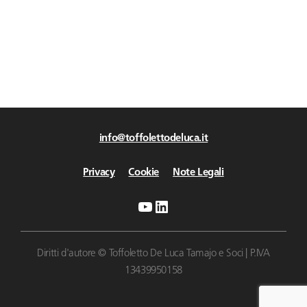
info@toffolettodeluca.it
Privacy
Cookie
Note Legali
YouTube
LinkedIn
Diritti d'autore © Toffoletto De Luca Tamajo e Soci | P.IVA
13439950158