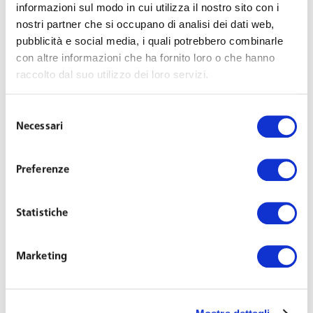
informazioni sul modo in cui utilizza il nostro sito con i
nostri partner che si occupano di analisi dei dati web,
La tua azienda vuole
pubblicità e social media, i quali potrebbero combinarle
con altre informazioni che ha fornito loro o che hanno
valutare la settimana
raccolto dal suo utilizzo dei loro servizi.
corta?
Selezione
Necessari
del
consenso
Parla con un esperto – scopri come
Preferenze
ripensare il lavoro, una settimana alla
volta.
Statistiche
Ti contatteremo per concordare le modalità di un incontro
Marketing
preliminare, e valutare insieme se il percorso è adatto alle tue
esigenze.