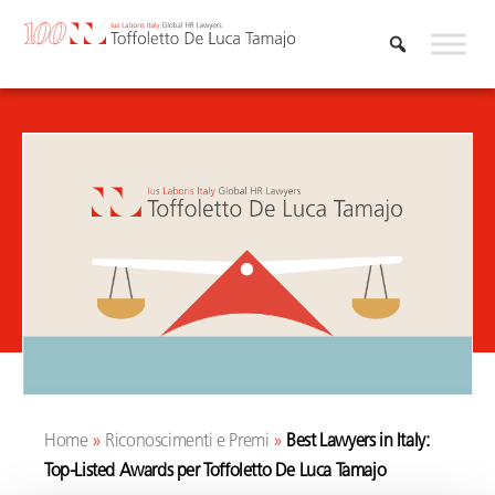
Vai
al
contenuto
Home
»
Riconoscimenti e Premi
»
Best Lawyers in Italy:
Top-Listed Awards per Toffoletto De Luca Tamajo