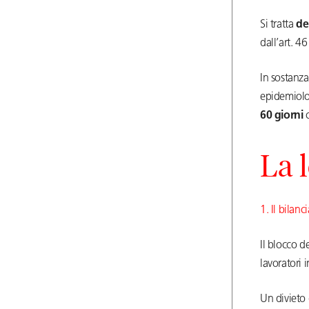
Si tratta
de
dall’art. 46
In sostanza
epidemiolog
60 giorni
c
La l
1. Il bilanc
Il blocco d
lavoratori 
Un divieto