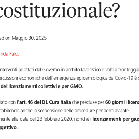
costituzionale?
ted on Maggio 30, 2025
nda Falco
nterventi adottati dal Governo in ambito lavoristico e volti a fronteggia
percussioni economiche dell’emergenza epidemiologica da Covid-19 è c
 dei licenziamenti collettivi e per GMO.
ziato con
l’art. 46 del DL Cura Italia
che precluse per
60 giorni
i
lice
 stabilendo anche la sospensione delle procedure pendenti avviate
mente alla data del 23 febbraio 2020, nonché i
licenziamenti per gius
gettivo
.