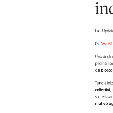
in
Last Upda
Di:
Avv. Wa
Uno degli i
pesanti ri
dal
blocco
Tutto è ini
collettivi
,
successiva
motivo og