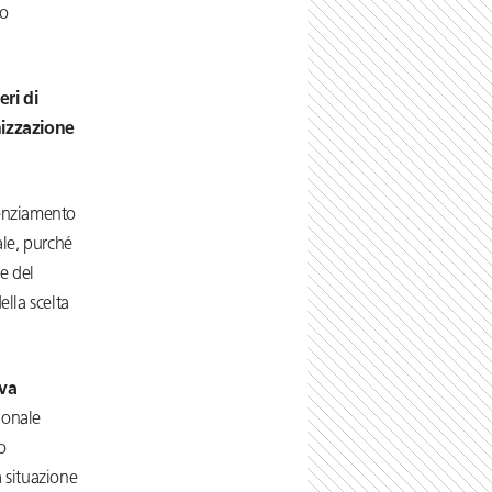
to
eri di
nizzazione
icenziamento
ale, purché
se del
ella scelta
iva
ionale
go
 situazione