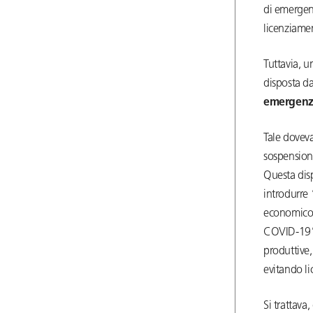
di emergen
licenziamen
Tuttavia, u
disposta d
emergenza
Tale doveva
sospension
Questa disp
introdurre 
economico 
COVID-19”: 
produttive,
evitando li
Si trattava