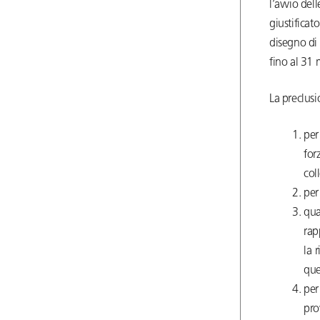
l’avvio del
giustificat
disegno di
fino al 31
La preclus
per
for
col
per
qua
rap
la 
que
per
pro