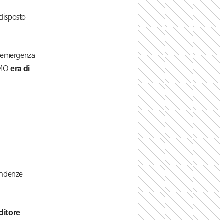
disposto
ll’emergenza
 GMO
era di
pendenze
nditore