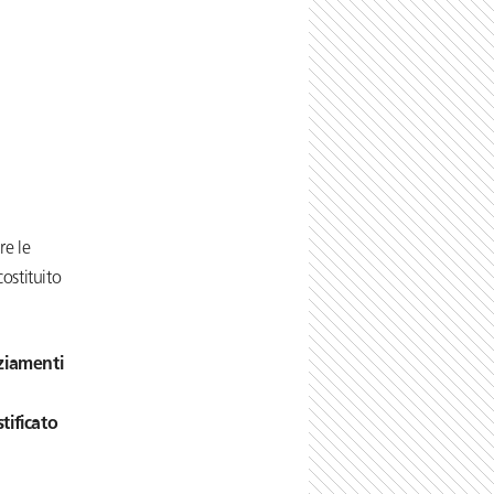
re le
ostituito
nziamenti
tificato