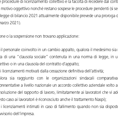
le procedure di licenziamento collettivo e la facoltà di recedere dal cont
o motivo oggettivo nonché restano sospese le procedure pendenti (si se
 legge di bilancio 2021 attualmente disponibile prevede una proroga d
 marzo 2021).
ione o la sospensione non trovano applicazione:
 il personale coinvolto in un cambio appalto, qualora il medesimo sia 
za di una “clausola sociale” contenuta in una norma di legge, in u
lettivo o in una clausola del contratto d’appalto;
 i licenziamenti motivati dalla cessazione definitiva dell’attività;
lora sia raggiunto con le organizzazioni sindacali comparativ
presentative a livello nazionale un accordo collettivo aziendale volto a
risoluzione del rapporto di lavoro, limitatamente ai lavoratori che vi ad
sto caso ai lavoratori è riconosciuto anche il trattamento Naspi);
 i licenziamenti intimati in caso di fallimento quando non sia disposto
vvisorio dell’impresa.