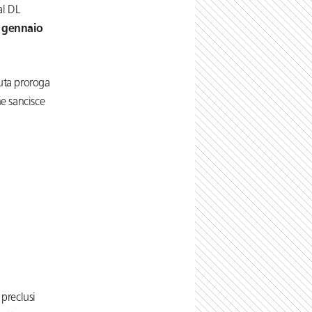
al DL
 gennaio
tuta proroga
he sancisce
 preclusi