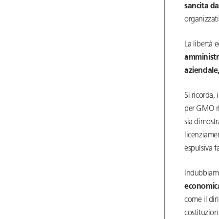
sancita dal
organizzati
La libertà 
amministr
aziendale
Si ricorda,
per GMO ric
sia dimostr
licenziamen
espulsiva
fa
Indubbiame
economica
come il diri
costituzion