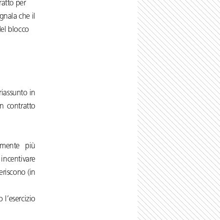
ratto per
gnala che il
el blocco
riassunto in
n contratto
amente più
 incentivare
eriscono (in
 l’esercizio