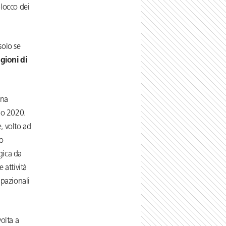
blocco dei
solo se
gioni di
una
io 2020.
, volto ad
o
gica da
 attività
upazionali
volta a