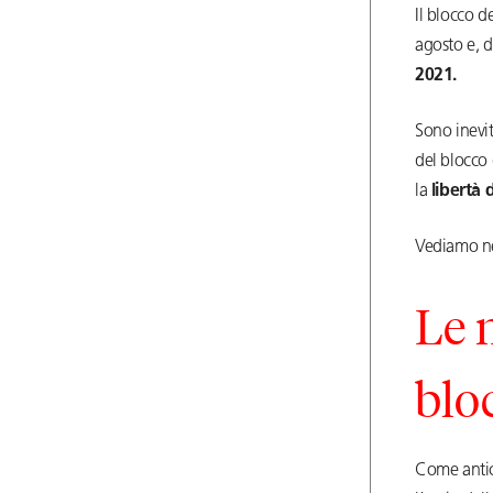
Il blocco d
agosto e, d
2021.
Sono inevi
del blocco
la
libertà 
Vediamo nel
Le 
blo
Come antici