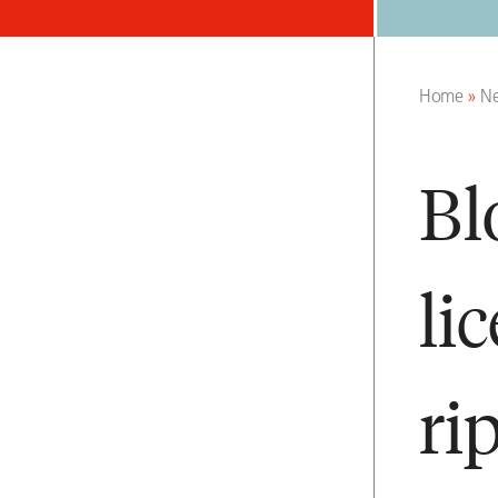
Home
»
N
Bl
li
ri