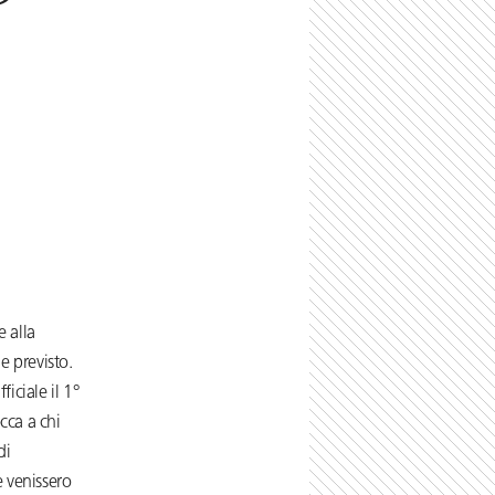
e alla
e previsto.
iciale il 1°
cca a chi
di
e venissero