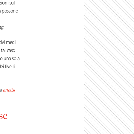
ioni sul
on possono
ng
.
utivi medi
 tal caso
ato una sola
 livelli
ra
analisi
se