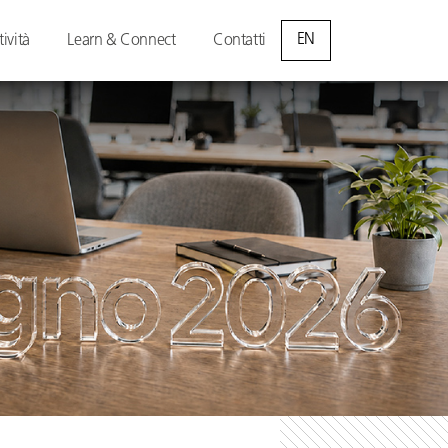
EN
tività
Learn & Connect
Contatti