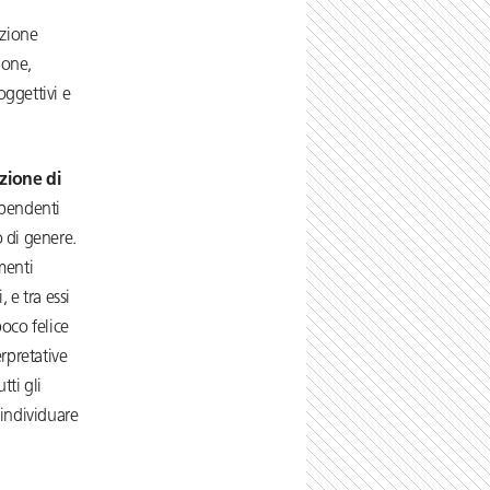
azione
ione,
 oggettivi e
izione di
dipendenti
o di genere.
menti
 e tra essi
poco felice
rpretative
tti gli
 individuare