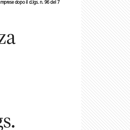
imprese dopo il d.lgs. n. 96 del 7
za
gs.