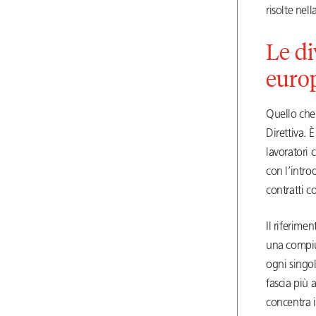
risolte nell
Le di
euro
Quello che 
Direttiva. È
lavoratori 
con l’intro
contratti col
Il riferime
una compiut
ogni singol
fascia più 
concentra 