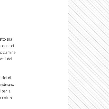
tto alla
ategorie di
suo culmine
elli dei
 fini di
onsiderano
 per la
mente si