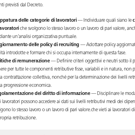
i previsti dal Decreto.
patura delle categorie di lavoratori
— Individuare quali siano le
c
lavoratori
che svolgono lo stesso lavoro o un lavoro di pari valore, anc
iante un’analisi organizzativa puntuale.
iornamento delle policy di recruiting
— Adottare policy aggiornat
ità introdotte e formare chi si occupa internamente di questa fase.
itiche di remunerazione
— Definire criteri oggettivi e neutri sotto il p
ere per tutte le componenti retributive fisse, variabili e in natura, non p
la contrattazione collettiva, nonché per la determinazione dei livelli retr
la progressione economica.
olamentazione del diritto di informazione
— Disciplinare le moda
 i lavoratori possono accedere ai dati sui livelli retributivi medi dei dip
lgono lo stesso lavoro o un lavoro di pari valore.che vieti ai lavoratori d
propria retribuzione.