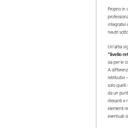
Proprio in 
professiona
integrativi 
neutri sotto
Un’altra si
“livello r
sia per le 
A differenz
retributivi 
solo quelli
da un punto
rilevanti e 
elementi re
eventuali s