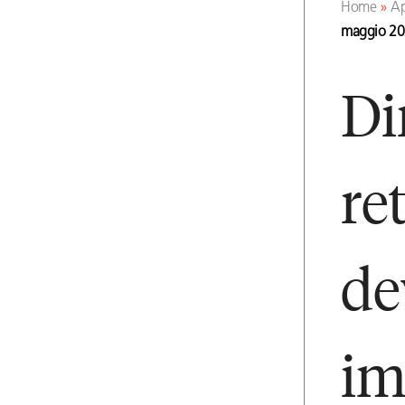
Home
»
Ap
maggio 2
Di
re
de
im