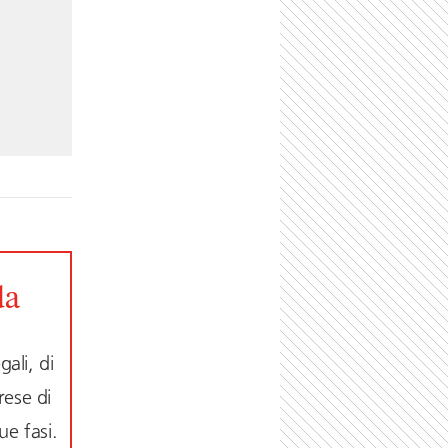
da
ali, di
rese di
ue fasi.