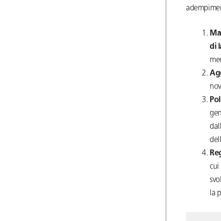
adempiment
Map
di 
med
Agg
nov
Pol
gen
dal
del
Reg
cui
svo
la 