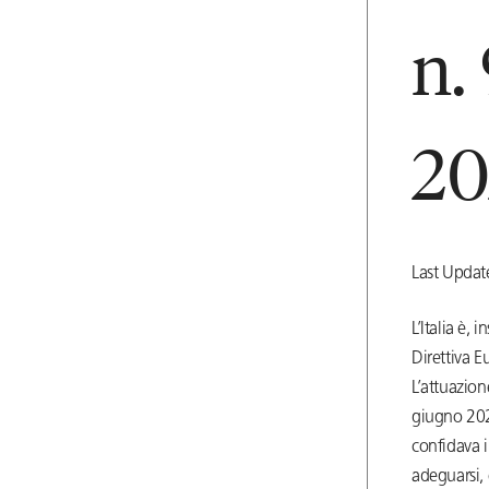
n.
20
Last Upda
L’Italia è,
Direttiva E
L’attuazion
giugno 2026
confidava i
adeguarsi, 