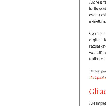
Anche la f
livello ret
essere rich
indirettame
Con riferi
degli altri
l’attuazion
volta all’a
retributivi 
Per un quad
dettagliata
Gli a
Alle impres