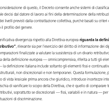
considerazione di questo, il Decreto consente anche sistemi di classific
le decisi dal datore di lavoro ai fini della determinazione della retribuz
dei livelli previsti dalla contrattazione collettiva, purché basati su criteri
 il profilo del genere.
gnificativa divergenza rispetto alla Direttiva europea
riguarda la defin
etributivo”
, rilevante sia per l’esercizio del diritto di informazione dei 
comparazioni finalizzate a valutare la sussistenza di un divario retributiv
a della definizione europea — omnicomprensiva, riferita a tutti gli ele
— la definizione italiana include soltanto gli elementi fissi e continuativi,
 strutturali, non discrezionali e non temporanei. Questa formulazione, 
 di vista lessicale prima ancora che giuridico, introduce incertezze inte
rischia di vanificare lo scopo della Direttiva, che è quello di comparare tu
tributivi, soprattutto se discrezionali — fissi, variabili e in natura — per
ituazioni di discriminazione.