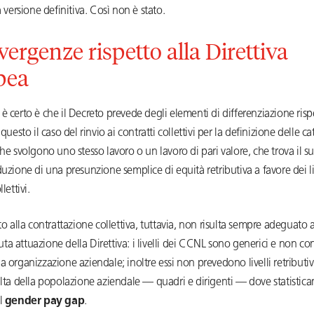
a versione definitiva. Così non è stato.
vergenze rispetto alla Direttiva
pea
è certo è che il Decreto prevede degli elementi di differenziazione rispe
 questo il caso del rinvio ai contratti collettivi per la definizione delle c
che svolgono uno stesso lavoro o un lavoro di pari valore, che trova il 
duzione di una presunzione semplice di equità retributiva a favore dei liv
lettivi.
nto alla contrattazione collettiva, tuttavia, non risulta sempre adeguato ai
a attuazione della Direttiva: i livelli dei CCNL sono generici e non c
a organizzazione aziendale; inoltre essi non prevedono livelli retributivi
alta della popolazione aziendale — quadri e dirigenti — dove statistica
il
gender pay gap
.