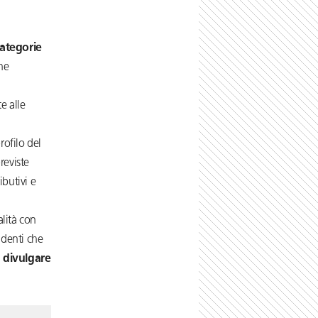
ategorie
he
e alle
rofilo del
reviste
ibutivi e
lità con
endenti che
i
divulgare