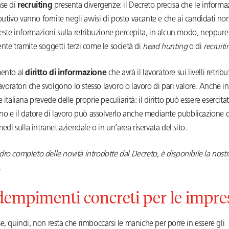
ase di
recruiting
presenta divergenze: il Decreto precisa che le informaz
ributivo vanno fornite negli avvisi di posto vacante e che ai candidati n
ieste informazioni sulla retribuzione percepita, in alcun modo, neppure
nte tramite soggetti terzi come le società di
head hunting
o di
recruiti
mento al
diritto di informazione
che avrà il lavoratore sui livelli retrib
 lavoratori che svolgono lo stesso lavoro o lavoro di pari valore. Anche in
e italiana prevede delle proprie peculiarità: il diritto può essere esercit
nno e il datore di lavoro può assolverlo anche mediante pubblicazione dei
medi sulla intranet aziendale o in un’area riservata del sito.
ro completo delle novità introdotte dal Decreto, è disponibile la nost
.
dempimenti concreti per le impre
e, quindi, non resta che rimboccarsi le maniche per porre in essere gli