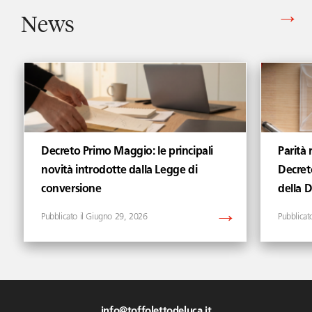
News
Vedi tutti gli articoli di News
Decreto Primo Maggio: le principali
Parità 
novità introdotte dalla Legge di
Decret
conversione
della 
Giugno 29, 2026
info@toffolettodeluca.it