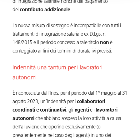
di integrazione salariale nonché dal pagamento
del
contributo addizionale
.
La nuova misura di sostegno è incompatibile con tutti i
trattamenti di integrazione salariale ex D.Lgs. n.
148/2015 e il periodo concesso a tale titolo
non
è
conteggiato ai fini dei termini di durata ivi previsti.
Indennità una tantum per i lavoratori
autonomi
È riconosciuta dall’Inps, per il periodo dal 1° maggio al 31
agosto 2023, un’indennità per i
collaboratori
coordinati e continuativi
, gli
agenti
e i
lavoratori
autonomi
che abbiano sospeso la loro attività a causa
dell’alluvione che operino esclusivamente (o
prevalentemente nel caso degli agenti) in uno dei