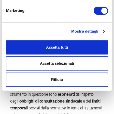
per un periodo massimo di
90 giorni
;
residenti o domiciliati nei medesimi territori che
Marketing
siano, invece, impossibilitati
a recarsi al
lavoro
sulla base di un provvedimento
amministrativo o normativo che ne attesti la causa
Mostra dettagli
(ad esempio l’interruzione delle vie di
comunicazione, l’inagibilità dell’abitazione o le
Accetta tutti
condizioni di salute dei propri familiari). Il sussidio
è erogato per un periodo massimo di 15 giorni.
Accetta selezionati
L’importo
mensile massimo dell’indennità è pari a quello
previsto per il trattamento di integrazione salariale.
Rifiuta
I datori di lavoro che presentino domanda per lo
strumento in questione sono
esonerati
dal rispetto
degli
obblighi di consultazione sindacale
e dei
limiti
temporali
previsti dalla normativa in tema di trattamenti