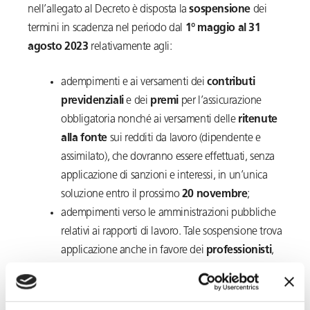
nell’allegato al Decreto è disposta la
sospensione
dei
termini in scadenza nel periodo dal
1° maggio al 31
agosto 2023
relativamente agli:
adempimenti e ai versamenti dei
contributi
previdenziali
e dei
premi
per l’assicurazione
obbligatoria nonché ai versamenti delle
ritenute
alla fonte
sui redditi da lavoro (dipendente e
assimilato), che dovranno essere effettuati, senza
applicazione di sanzioni e interessi, in un’unica
soluzione entro il prossimo
20 novembre
;
adempimenti verso le amministrazioni pubbliche
relativi ai rapporti di lavoro. Tale sospensione trova
applicazione anche in favore dei
professionisti
,
dei
consulenti
e dei
centri di assistenza fiscale
che operino nei territori interessati, anche per
conto di imprese aventi sede in altre zone.