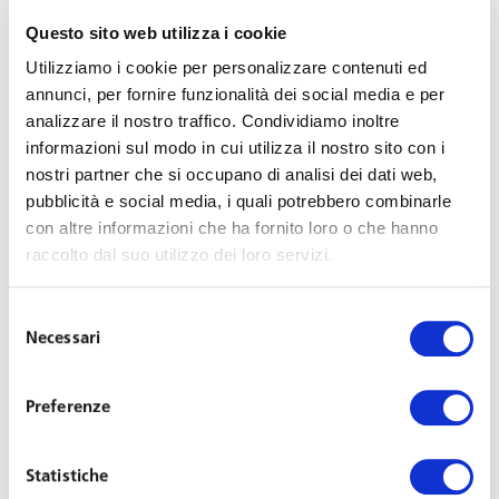
Questo sito web utilizza i cookie
Integrazione al reddito per i lavoratori
Utilizziamo i cookie per personalizzare contenuti ed
subordinati
annunci, per fornire funzionalità dei social media e per
analizzare il nostro traffico. Condividiamo inoltre
È introdotta una nuova misura
ad hoc
di sostegno al
informazioni sul modo in cui utilizza il nostro sito con i
nostri partner che si occupano di analisi dei dati web,
reddito per i lavoratori del settore privato che, a causa
pubblicità e social media, i quali potrebbero combinarle
dell’alluvione, non abbiano potuto prestare la propria
con altre informazioni che ha fornito loro o che hanno
attività lavorativa.
raccolto dal suo utilizzo dei loro servizi.
In particolare, è concessa dall’Inps sino al
31 agosto
Selezione
2023
un’integrazione al reddito
a favore dei lavoratori:
Necessari
del
consenso
residenti o domiciliati nelle zone alluvionate
Preferenze
ovvero dipendenti di un’impresa che abbia la
sede in detti luoghi, impossibilitati a
prestare
l’attività lavorativa.
Il trattamento è riconosciuto
Statistiche