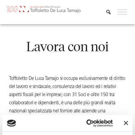
Vai
al
contenuto
Lavora con noi
Toffoletto De Luca Tamajo si occupa esclusivamente di diritto
del lavoro e sindacale, consulenza del lavoro ed i relativi
aspetti fiscali per le imprese; con 31 Soci e oltre 150 tra
collaboratori e dipendenti, è una delle più grandi realtà
nazionali specializzata nel fornire alle aziende una
consulenza HR complessiva.
Lo Studio ha creato un sistema strutturato di formazione