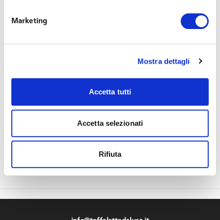
Conoscenza delle lingue
secondo parametri
CEFR
Marketing
Eventuali esperienze all’estero
Sono considerati titoli preferenziali per la selezione:
Mostra dettagli
Voto di laurea con un voto superiore a 100
Aver svolto una tesi in diritto del lavoro o diritto
Accetta tutti
civile
Conoscenza della lingua inglese con livello
Accetta selezionati
minimo B2 e possibilmente una seconda lingua
Rifiuta
Inviaci un curriculum