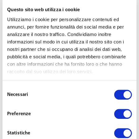
interna e di valutazione della preparazione per i praticanti e
Questo sito web utilizza i cookie
per gli avvocati al fine di mantenere la conoscenza
Utilizziamo i cookie per personalizzare contenuti ed
aggiornata, condivisa e uniforme.
annunci, per fornire funzionalità dei social media e per
analizzare il nostro traffico. Condividiamo inoltre
I collaboratori dello Studio spesso partecipano a specifici
informazioni sul modo in cui utilizza il nostro sito con i
nostri partner che si occupano di analisi dei dati web,
programmi di distacco presso i clienti e presso altri studi
pubblicità e social media, i quali potrebbero combinarle
aderenti all’Alleanza Ius Laboris, nonché ai programmi di Ius
con altre informazioni che ha fornito loro o che hanno
Laboris University divisi tra Project Management, Legal
raccolto dal suo utilizzo dei loro servizi.
Knowledge e Marketing Skills.
Selezione
Per collaborare con noi, sono considerati titoli preferenziali
Necessari
del
per la selezione:
consenso
Tipologia e voto di maturità
Preferenze
Voto di laurea
Tesi svolta
Statistiche