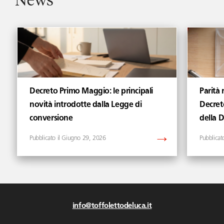
Decreto Primo Maggio: le principali
Parità 
novità introdotte dalla Legge di
Decret
conversione
della 
Giugno 29, 2026
info@toffolettodeluca.it