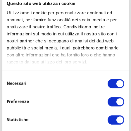
fruire di ulteriori
24 mesi
(continuativi o frazionati) di
Questo sito web utilizza i cookie
congedo non retribuito
. Durante tale periodo il
Utilizziamo i cookie per personalizzare contenuti ed
prestatore ha diritto alla
conservazione del posto di
annunci, per fornire funzionalità dei social media e per
lavoro
, ma non può svolgere altre attività lavorative.
analizzare il nostro traffico. Condividiamo inoltre
informazioni sul modo in cui utilizza il nostro sito con i
Il congedo in questione non è computato né ai fini
nostri partner che si occupano di analisi dei dati web,
dell’anzianità di servizio né ai fini previdenziali.
pubblicità e social media, i quali potrebbero combinarle
con altre informazioni che ha fornito loro o che hanno
raccolto dal suo utilizzo dei loro servizi.
Resta comunque salva la possibilità di applicare eventuali
disposizioni più favorevoli previste dalla contrattazione
collettiva o dalla disciplina del rapporto di lavoro.
Selezione
Necessari
del
consenso
La malattia deve essere
certificata
dal medico di
medicina generale o da uno specialista operante in una
Preferenze
struttura sanitaria accreditata.
Statistiche
Alla scadenza del congedo, ove la mansione lo consenta,