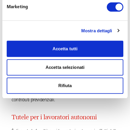
il lavoratore ha diritto ad
accedere prioritariamente
alla
Marketing
modalità di
lavoro agile
prevista dalla legge n. 81/2017.
A decorrere dal
1° gennaio 2026
è, inoltre, introdotto il
Mostra dettagli
diritto a ulteriori
10 ore annue di permesso retribuito
per visite, esami, analisi e altre cure. Tale diritto spetta
anche ai lavoratori malati oncologici in
follow-up
Accetta tutti
precoce
, nonché ai
genitori
di figli minorenni affetti da
una delle suddette patologie.
Accetta selezionati
Nel settore privato, sotto il profilo economico,
l’
indennità
è anticipata dal datore di lavoro, che poi
Rifiuta
procederà a recuperarla tramite conguaglio con i
contributi previdenziali.
Tutele per i lavoratori autonomi