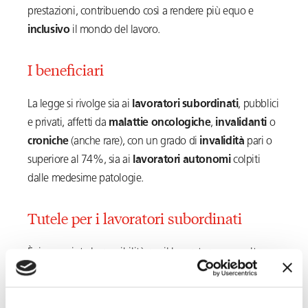
prestazioni, contribuendo così a rendere più equo e
inclusivo
il mondo del lavoro.
I beneficiari
La legge si rivolge sia ai
lavoratori subordinati
, pubblici
e privati, affetti da
malattie oncologiche
,
invalidanti
o
croniche
(anche rare), con un grado di
invalidità
pari o
superiore al 74%, sia ai
lavoratori autonomi
colpiti
dalle medesime patologie.
Tutele per i lavoratori subordinati
È riconosciuta la possibilità per il lavoratore, una volta
esauriti i periodi di assenza giustificata spettanti a
qualunque titolo (es. malattia, congedo, aspettativa), di