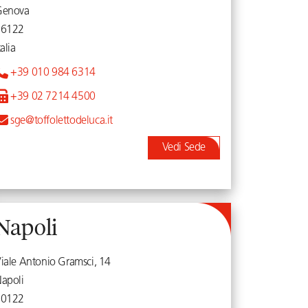
Genova
16122
talia
+39 010 984 6314
+39 02 7214 4500
sge@toffolettodeluca.it
Vedi Sede
Napoli
iale Antonio Gramsci, 14
apoli
80122