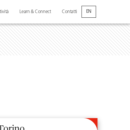
EN
tività
Learn & Connect
Contatti
Torino