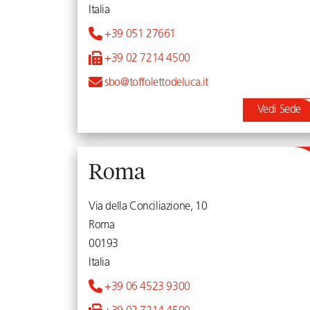
Italia
+39 051 27661
+39 02 7214 4500
sbo@toffolettodeluca.it
Vedi Sede
Roma
Via della Conciliazione, 10
Roma
00193
Italia
+39 06 4523 9300