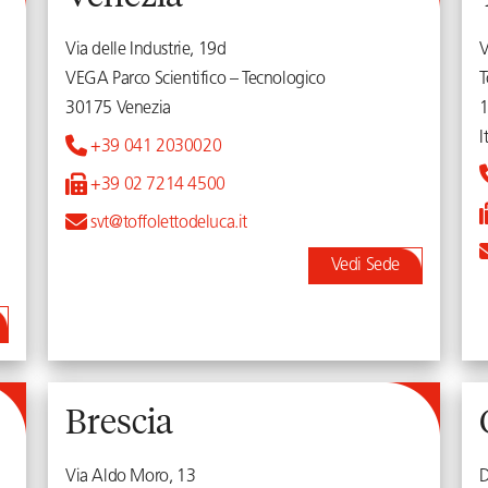
Via delle Industrie, 19d
V
VEGA Parco Scientifico – Tecnologico
T
30175 Venezia
I
+39 041 2030020
+39 02 7214 4500
svt@toffolettodeluca.it
Vedi Sede
Brescia
Via Aldo Moro, 13
D