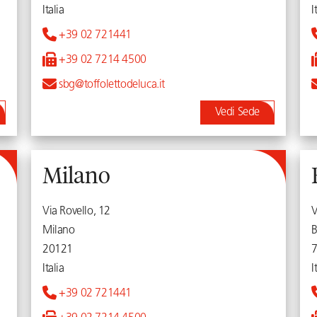
Italia
I
+39 02 721441
+39 02 7214 4500
sbg@toffolettodeluca.it
Vedi Sede
Milano
Via Rovello, 12
V
Milano
B
20121
Italia
I
+39 02 721441