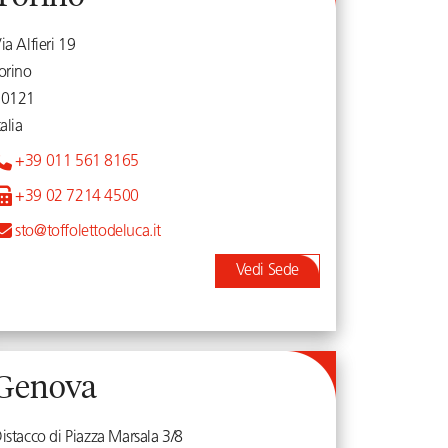
ia Alfieri 19
orino
10121
talia
+39 011 561 8165
+39 02 7214 4500
sto@toffolettodeluca.it
Vedi Sede
Genova
istacco di Piazza Marsala 3/8