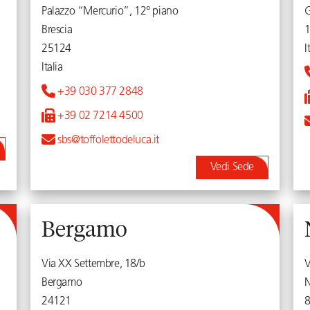
Palazzo “Mercurio”, 12° piano
Brescia
25124
I
Italia
+39 030 377 2848
+39 02 7214 4500
sbs@toffolettodeluca.it
Vedi Sede
Bergamo
Via XX Settembre, 18/b
V
Bergamo
N
24121