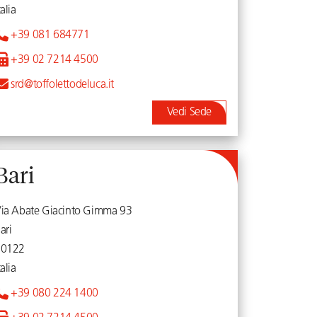
talia
+39 081 684771
+39 02 7214 4500
srd@toffolettodeluca.it
Vedi Sede
Bari
ia Abate Giacinto Gimma 93
ari
70122
talia
+39 080 224 1400