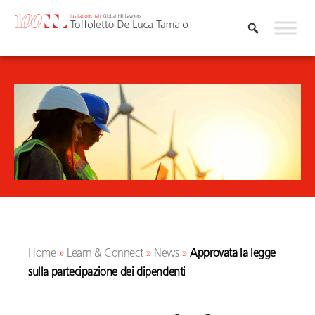
Vai
al
contenuto
Home
»
Learn & Connect
»
News
»
Approvata la legge
sulla partecipazione dei dipendenti