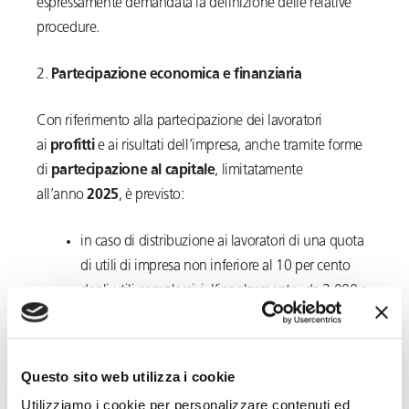
espressamente demandata la definizione delle relative
procedure.
2.
Partecipazione economica e finanziaria
Con riferimento alla partecipazione dei lavoratori
ai
profitti
e ai risultati dell’impresa, anche tramite forme
di
partecipazione al capitale
, limitatamente
all’anno
2025
, è previsto:
in caso di distribuzione ai lavoratori di una quota
di utili di impresa non inferiore al 10 per cento
degli utili complessivi, l’innalzamento, da 3.000 a
5.000 Euro lordi, del limite
degli
utili
assoggettabili all’imposta sostitutiva del
5% nei termini di cui alla Legge 208/2015;
Questo sito web utilizza i cookie
che i dividendi corrisposti ai lavoratori e derivanti
Utilizziamo i cookie per personalizzare contenuti ed