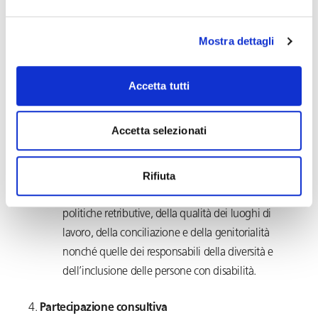
alle società di:
Mostra dettagli
costituire commissioni paritetiche, formate da
rappresentanti dell’azienda e dei lavoratori, volte
all’elaborazione di piani di innovazione e
Accetta tutti
miglioramento dei prodotti, dei processi
produttivi, dei servizi e dell’organizzazione del
Accetta selezionati
lavoro;
individuare nei propri organigrammi, nell’ambito
Rifiuta
della contrattazione collettiva aziendale, referenti
della formazione, dei piani di welfare, delle
politiche retributive, della qualità dei luoghi di
lavoro, della conciliazione e della genitorialità
nonché quelle dei responsabili della diversità e
dell’inclusione delle persone con disabilità.
4.
Partecipazione consultiva