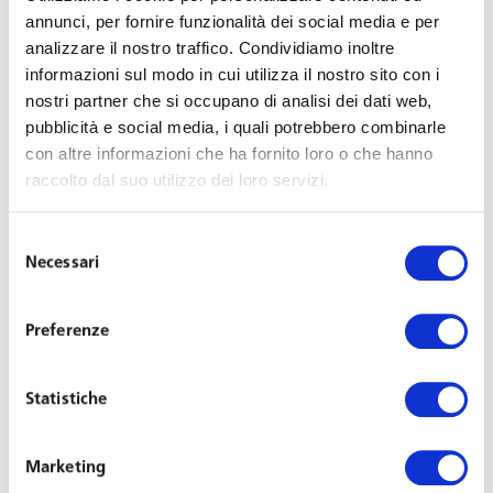
dalle azioni attribuite in sostituzione di premi di
annunci, per fornire funzionalità dei social media e per
risultato di cui alla Legge 208/2015, per un
analizzare il nostro traffico. Condividiamo inoltre
importo non superiore a 1.500 euro annui, siano
informazioni sul modo in cui utilizza il nostro sito con i
esenti dalle imposte sui redditi per il 50 per cento
nostri partner che si occupano di analisi dei dati web,
del loro ammontare.
pubblicità e social media, i quali potrebbero combinarle
con altre informazioni che ha fornito loro o che hanno
raccolto dal suo utilizzo dei loro servizi.
È inoltre confermata la possibilità per le società di
implementare piani di partecipazione finanziaria dei
Selezione
dipendenti che contemplino anche l’attribuzione di
Necessari
del
azioni in sostituzione dei premi di risultato, il cui valore, a
consenso
determinate condizioni, non concorre a formare il reddito
di lavoro dipendente e non è soggetto all’imposta
Preferenze
sostitutiva per i premi.
Statistiche
3.
Partecipazione organizzativa
Marketing
Anche in questo caso la legge consente, ma non impone