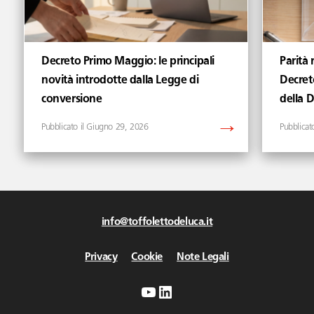
Decreto Primo Maggio: le principali
Parità 
novità introdotte dalla Legge di
Decret
conversione
della 
Giugno 29, 2026
info@toffolettodeluca.it
Privacy
Cookie
Note Legali
YouTube
LinkedIn