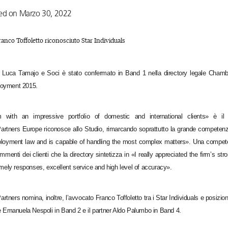
ed on Marzo 30, 2022
ranco Toffoletto riconosciuto Star Individuals
e Luca Tamajo e Soci è stato confermato in Band 1 nella directory legale Cham
oyment 2015.
 with an impressive portfolio of domestic and international clients» è il 
tners Europe riconosce allo Studio, rimarcando soprattutto la grande competenz
loyment law and is capable of handling the most complex matters». Una compete
menti dei clienti che la directory sintetizza in «I really appreciated the firm’s str
imely responses, excellent service and high level of accuracy».
ners nomina, inoltre, l’avvocato Franco Toffoletto tra i Star Individuals e posizion
 e Emanuela Nespoli in Band 2 e il partner Aldo Palumbo in Band 4.