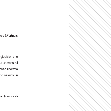
bers&Partners
giudizio che
a «across all
nza riportata
ong network in
a gli avvocati