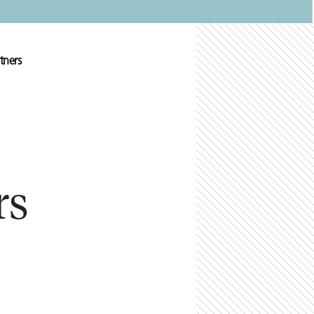
tners
rs