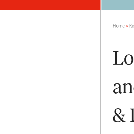
Home
»
Ri
Lo
an
& 