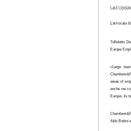
Last Updat
L’avvocato F
Toffoletto D
Europe Empl
«Large team
Chambers&Par
areas of emp
anche nei com
Europe, its t
Chambers&Part
Aldo Bottini