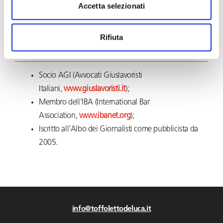
Accetta selezionati
Partecipa a corsi, master e conferenze in diritto del lavoro, sia
nazionali sia internazionali, in qualità di relatore e docente.
Rifiuta
ASSOCIAZIONI
Socio AGI (Avvocati Giuslavoristi
Italiani,
www.giuslavoristi.it
);
Membro dell’IBA (International Bar
Association,
www.ibanet.org
);
Iscritto all’Albo dei Giornalisti come pubblicista da
2005.
info@toffolettodeluca.it