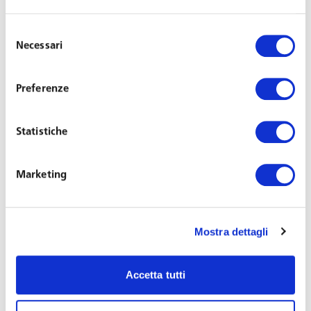
FORMAZIONE
Selezione
Necessari
del
Università di Genova (Laurea in Giurisprudenza,
consenso
2002);
Preferenze
Iscritto all’Albo degli Avvocati di Genova dal 2006.
AREE DI ATTIVITÀ
Statistiche
Diritto del lavoro;
Marketing
Relazioni industriali;
Contratti d’agenzia;
Ristrutturazioni;
Mostra dettagli
Contenzioso;
Controllo a distanza dei lavoratori.
Accetta tutti
PUBBLICAZIONI E DOCENZE