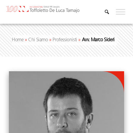
Vai
al
contenuto
Home
»
Chi Siamo
»
Professionisti
»
Avv. Marco Sideri