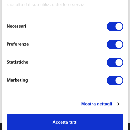
raccolto dal suo utilizzo dei loro servizi.
Selezione
Necessari
del
consenso
Preferenze
Statistiche
Marketing
Decreto Primo Maggio: le principali novità
introdotte dalla Legge di conversione
Mostra dettagli
Giugno 29, 2026
Accetta tutti