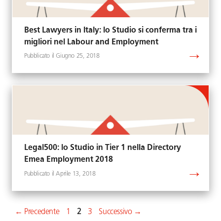
Best Lawyers in Italy: lo Studio si conferma tra i
migliori nel Labour and Employment
Giugno 25, 2018
Legal500: lo Studio in Tier 1 nella Directory
Emea Employment 2018
Aprile 13, 2018
Pagina
Pagina
Pagina
←
Precedente
1
2
3
Successivo
→