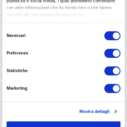
pubblicità e social media, i quali potrebbero combinarle
in BAND 1
con altre informazioni che ha fornito loro o che hanno
raccolto dal suo utilizzo dei loro servizi.
Marzo 14, 2019
Selezione
Necessari
del
consenso
Preferenze
Miglior studio Lavoro nel diritto sindacale ai
Statistiche
TopLegal Awards 2018
Novembre 29, 2018
Marketing
Mostra dettagli