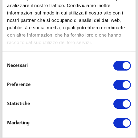
generazionale».
analizzare il nostro traffico. Condividiamo inoltre
informazioni sul modo in cui utilizza il nostro sito con i
nostri partner che si occupano di analisi dei dati web,
– Studio dell’anno: Lavoro –
Toplegal Awards 2017
–
pubblicità e social media, i quali potrebbero combinarle
perchè «Toffoletto De Luca Tamajo, studio dell’anno
con altre informazioni che ha fornito loro o che hanno
lavoro, si contraddistingue per l’innovatività e
raccolto dal suo utilizzo dei loro servizi.
l’internazionalità del suo approccio.»
Selezione
– Studio dell’anno: Innovazione –
Toplegal Awards
Necessari
del
2016
– perchè «da sempre attento all’utilizzo della
consenso
tecnologia a favore dello sviluppo dell’organizzazione, ha
Preferenze
messo a punto un’architettura informatica per migliorare
la gestione degli studi e ha investito sull’innovazione
creando il dipartimento Research & Development.»
Statistiche
– Studio dell’anno: Lavoro – Contenzioso –
Toplegal
Marketing
Awards 2015