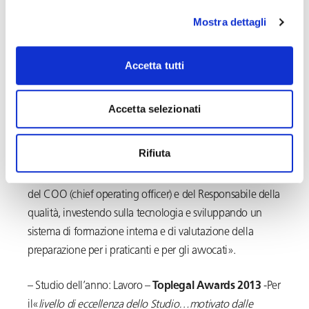
– Studio dell’anno: Lavoro – Contenzioso –
Toplegal
Mostra dettagli
Awards 2014
– Per «…aver coordinato il collegio
difensivo che assiste Fiat, ottenendo sentenza positiva dal
Accetta tutti
Tribunale di Roma in merito al ricorso presentato da Fiom
Cgil Nazionale, riguardante 19 lavoratori dello
stabilimento di Pomigliano».
Accetta selezionati
– Studio dell’anno: Innovazione –
Toplegal Awards
Rifiuta
2014
– Per «…aver reso più efficiente il lavoro e
migliorato l’organizzazione interna istituendo la figura
del COO (chief operating officer) e del Responsabile della
qualità, investendo sulla tecnologia e sviluppando un
sistema di formazione interna e di valutazione della
preparazione per i praticanti e per gli avvocati».
– Studio dell’anno: Lavoro –
Toplegal Awards 2013
-Per
il«
li
vello di eccellenza dello Studio…motivato dalle