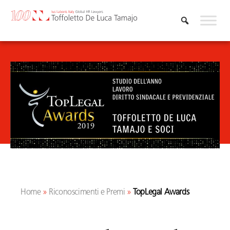
Vai
al
contenuto
Home
»
Riconoscimenti e Premi
»
TopLegal Awards