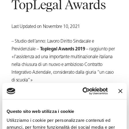
TopLegal Awards
Last Updated on Novembre 10, 2021
– Studio dell’anno: Lavoro Diritto Sindacale e
Previdenziale –
Toplegal Awards 2019
– raggiunto per
«l’assistenza ad una importante multinazionale italiana
nella chiusura di un nuovo e ambizioso Contratto
Integrativo Aziendale, considerato dalla giuria “un caso
di scuola”»
– Studio dell’anno: Lavoro Diritto Sindacale e
Previdenziale –
Toplegal Awards 2018
– per il
«supporto ad un grande gruppo multinazionale italiano,
Questo sito web utilizza i cookie
che ha raggiunto con la parte sindacale un accordo per la
Utilizziamo i cookie per personalizzare contenuti ed
gestione di un importante progetto di ricambio
annunci, per fornire funzionalità dei social media e per