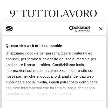
9° TUTTOLAVORO
de Il Sole 24 Ore
Questo sito web utilizza i cookie
Last Updated on Febbraio 26, 2018
Utilizziamo i cookie per personalizzare contenuti ed
annunci, per fornire funzionalità dei social media e per
Gli avvocati Franco Toffoletto e Aldo Bottini partecipano
analizzare il nostro traffico. Condividiamo inoltre
alla 9° edizione del convegno TUTTOLAVORO – Novità e
informazioni sul modo in cui utilizza il nostro sito con i
prospettive legislative per il Mercato del Lavoro e le
nostri partner che si occupano di analisi dei dati web,
Pensioni, organizzato da Il Sole 24 Ore.
pubblicità e social media, i quali potrebbero combinarle
con altre informazioni che ha fornito loro o che hanno
Durante la tavola rotonda delle ore 9:30, l’avvocato
raccolto dal suo utilizzo dei loro servizi.
Bottini interviene sul tema “Il Mercato del Lavoro, le
tutele crescenti e la scadenza e gli incentivi”, in un
Selezione