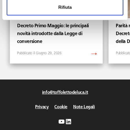
Rifiuta
Decreto Primo Maggio: le principali
Parità 
novità introdotte dalla Legge di
Decret
conversione
della 
Giugno 29, 2026
info@toffolettodeluca.it
Privacy
Cookie
Note Legali
YouTube
LinkedIn