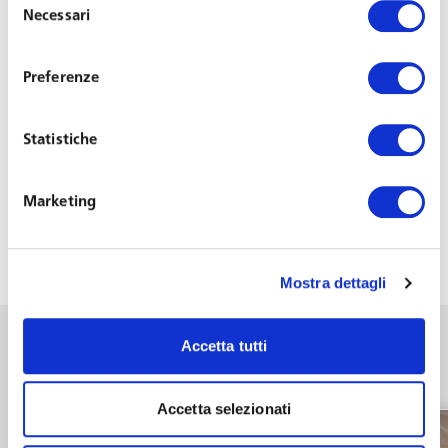
confronto con altri esponenti del settore. Appuntamento
Necessari
del
alle 11:15 con Il Punto di Vista degli Esperti e l’intervista
consenso
all’avvocato Toffoletto che approfondisce “Le
Preferenze
opportunità di uscita anticipata per la riduzione degli
organici”.
Statistiche
Dalla pagina
http://eventi.ilsole24ore.com/tuttolavoro-
2018
sarà possibile seguire in streaming il convegno.
Marketing
“
Mostra dettagli
News
Accetta tutti
Vedi tutti gli articoli di News
Accetta selezionati