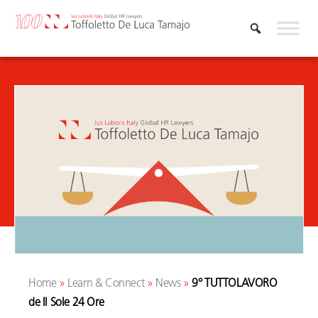
Vai
al
contenuto
Home
»
Learn & Connect
»
News
»
9° TUTTOLAVORO
de Il Sole 24 Ore