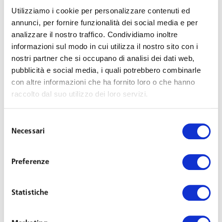
organizzazioni sindacali Filcams-Cgil, Fisascat-Cisl e
Utilizziamo i cookie per personalizzare contenuti ed
UILTuCS l’ipotesi di accordo integrativo aziendale che
annunci, per fornire funzionalità dei social media e per
riguarda complessivamente circa 10.000 collaboratrici e
analizzare il nostro traffico. Condividiamo inoltre
collaboratori sull’intero territorio nazionale.
informazioni sul modo in cui utilizza il nostro sito con i
nostri partner che si occupano di analisi dei dati web,
Lo studio Toffoletto De Luca Tamajo, con il partner
pubblicità e social media, i quali potrebbero combinarle
Massimo Dramis, ha assistito le Società nelle attività di
con altre informazioni che ha fornito loro o che hanno
negoziazione con le organizzazioni sindacali e nella
raccolto dal suo utilizzo dei loro servizi.
successiva definizione e sottoscrizione dell’ipotesi di
accordo.
Selezione
Necessari
del
consenso
L’intesa, della durata di tre anni, introduce importanti
novità sia sotto il profilo economico – con un
Preferenze
aggiornamento del meccanismo di calcolo della parte
variabile della retribuzione, il premio di progresso – sia
Statistiche
dal punto di vista normativo, con un rafforzamento delle
tutele riservate ai dipendenti.