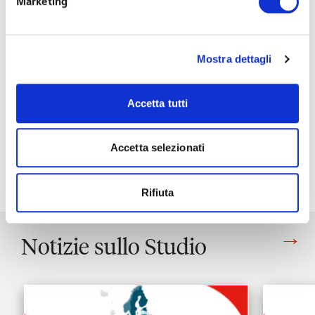
Marketing
Il contratto prevede, tra l’altro, permessi e congedi
matrimoniali per le unioni civili, un aumento delle ore di
Mostra dettagli
permesso per l’assistenza ai figli, per le visite mediche e
per l’inserimento in Rsa dei genitori non autosufficienti,
un significativo miglioramento del trattamento riservato
Accetta tutti
alle persone vittime di violenza di genere, la
sperimentazione della banca ore solidali, e molte misure
Accetta selezionati
che hanno l’obiettivo di favorire il benessere della
popolazione aziendale.
Rifiuta
Notizie sullo Studio
Vedi tutti gli articoli di Notizie sullo Studio