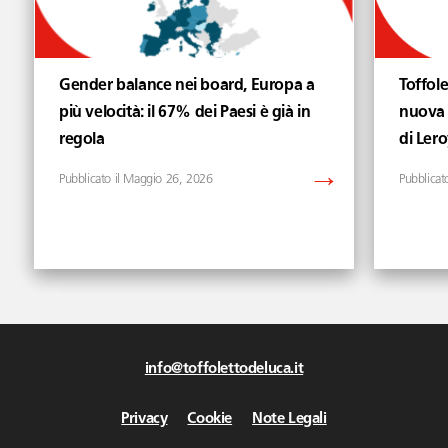
Gender balance nei board, Europa a
Toffol
più velocità: il 67% dei Paesi è già in
nuova 
regola
di Lero
Maggio 26, 2026
info@toffolettodeluca.it
Privacy
Cookie
Note Legali