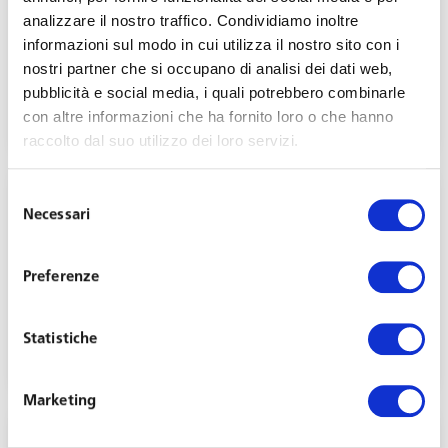
analizzare il nostro traffico. Condividiamo inoltre
informazioni sul modo in cui utilizza il nostro sito con i
Nuova socia per Toffoletto De Luca Tamajo a
nostri partner che si occupano di analisi dei dati web,
Torino: entra Antonella Musy
pubblicità e social media, i quali potrebbero combinarle
Luglio 1, 2025
con altre informazioni che ha fornito loro o che hanno
raccolto dal suo utilizzo dei loro servizi.
Selezione
Necessari
del
consenso
Preferenze
Toffoletto De Luca Tamajo celebra 100 anni di
innovazione nel diritto del lavoro
Statistiche
Maggio 13, 2025
Marketing