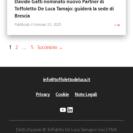
Davide Gatti nominato nuovo Partner di
Toffoletto De Luca Tamajo: guiderà la sede di
Brescia
Gennaio 20, 2025
Pagina
Pagina
Pagina
1
2
…
5
Successivo
→
info@toffolettodeluca.it
Privacy
Cookie
Note Legali
YouTube
LinkedIn
Diritti d'autore © Toffoletto De Luca Tamajo e Soci | P.IVA