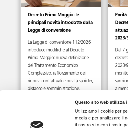
Decreto Primo Maggio: le
Parità
principali novità introdotte dalla
Decret
Legge di conversione
attuaz
2023/
La Legge di conversione 112/2026
introduce modifiche al Decreto
Dal 7 
Primo Maggio: nuova definizione
decreto
del Trattamento Economico
2023/9
Complessivo, rafforzamento dei
monito
rinnovi contrattuali e novità su rider,
sanzion
distacco e somministrazione.
almeno
Giugno 29, 2026
Questo sito web utilizza i
Utilizziamo i cookie per pe
media e per analizzare il n
il nostro sito con i nostri 