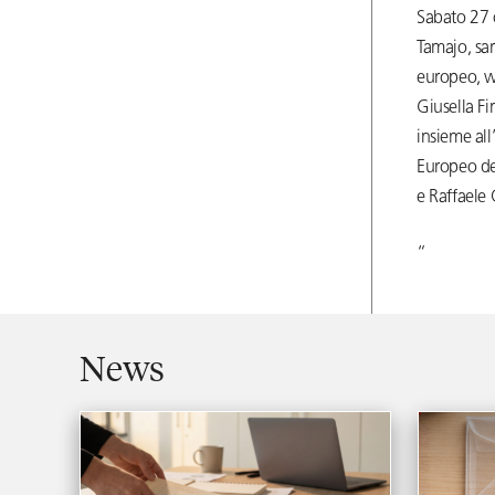
Sabato 27 o
Tamajo, sar
europeo, wh
Giusella Fi
insieme all
Europeo del
e Raffaele 
“
News