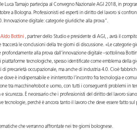
 De Luca Tamajo partecipa al Convegno Nazionale AGI 2018, in progr
tobre a Bologna. Professionisti ed esperti in diritto del lavoro si confr
. Innovazione digitale: categorie giuridiche alla prova”.
Aldo Bottini
, partner dello Studio e presidente di AGI, , avrà il compito 
traccerà le conclusioni della tre giorni di discussione. «Le categorie gi
profondamente alla prova dall’innovazione digitale –sottolinea Bottin
 di piattaforme tecnologiche, spesso identificate come emblema della 
 di precarietà occupazionale, ma anche di industria 4.0. Cioè fabbrich
 dove è indispensabile e ininterrotto l’incontro fra tecnologia e comu
ione tra macchine/robot e uomo, con tutti i conseguenti problemi in te
à e sicurezza. È necessario che i professionisti del diritto del lavoro sian
e tecnologie, perché è ancora tanto il lavoro che deve essere fatto sul
ematiche che verranno affrontate nei tre giorni bolognese.