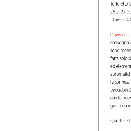
Toffoletto
25 al 27 ot
“Lavoro 4.0
L’
avvocato 
convegno e 
sono messe 
fatta solo
ed elementi
automatiche
la conness
tracciabilit
con le nuov
giuridico.»
Queste le t