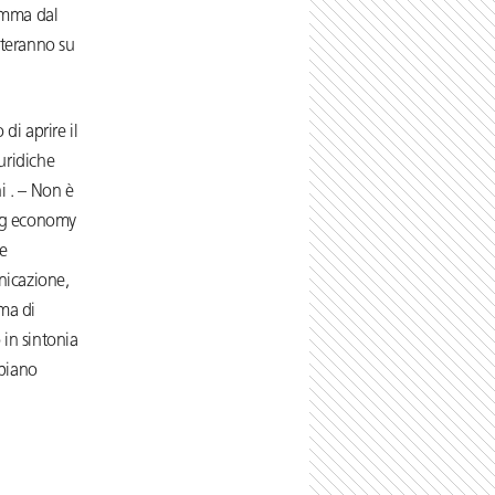
amma dal
onteranno su
di aprire il
uridiche
i . – Non è
gig economy
e
nicazione,
ma di
o in sintonia
 piano