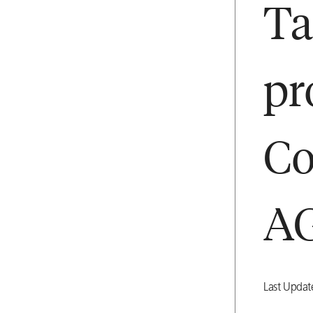
Ta
pr
Co
AG
Last Updat