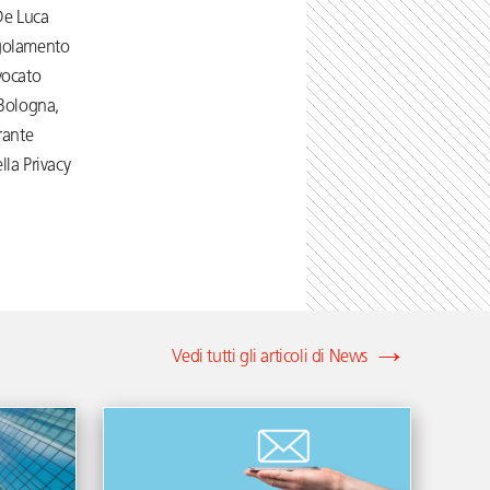
De Luca
Regolamento
vocato
 Bologna,
rante
lla Privacy
Vedi tutti gli articoli di News