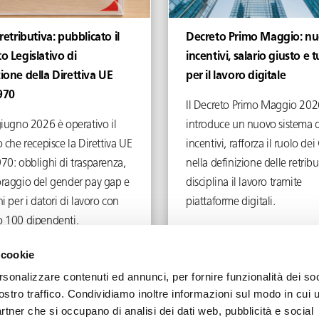
 retributiva: pubblicato il
Decreto Primo Maggio: nu
o Legislativo di
incentivi, salario giusto e t
ione della Direttiva UE
per il lavoro digitale
970
Il Decreto Primo Maggio 202
giugno 2026 è operativo il
introduce un nuovo sistema d
 che recepisce la Direttiva UE
incentivi, rafforza il ruolo d
70: obblighi di trasparenza,
nella definizione delle retribu
raggio del gender pay gap e
disciplina il lavoro tramite
i per i datori di lavoro con
piattaforme digitali.
 100 dipendenti.
Giugno 4, 2026
Maggio 5, 2026
 cookie
rsonalizzare contenuti ed annunci, per fornire funzionalità dei soc
ostro traffico. Condividiamo inoltre informazioni sul modo in cui u
partner che si occupano di analisi dei dati web, pubblicità e social