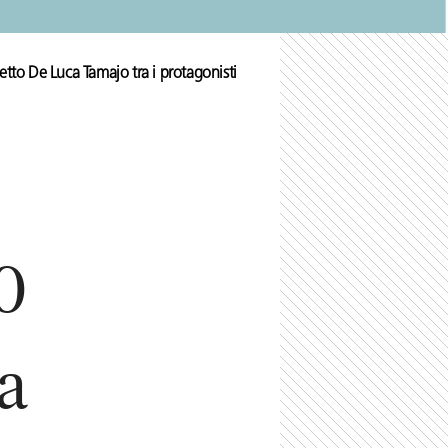
letto De Luca Tamajo tra i protagonisti
0
a