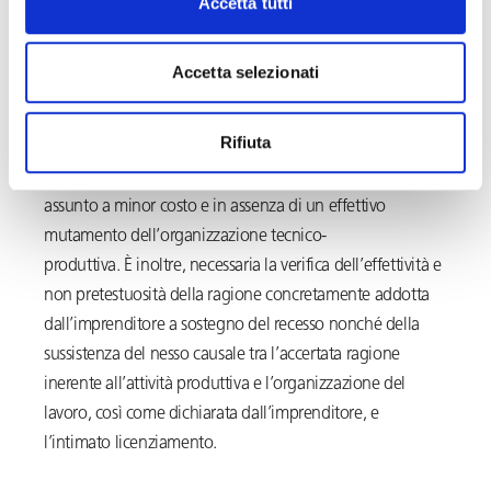
Accetta tutti
oppure a spese straordinarie. Tuttavia, ciò non significa
affatto che la decisione imprenditoriale sia sottratta ad
ogni controllo e sfugga a ben precisi limiti.
Accetta selezionati
Non è, infatti, possibile perseguire l’incremento del
Rifiuta
profitto con il mero abbattimento del costo del lavoro
licenziando un dipendente e sostituendolo con un altro
assunto a minor costo e in assenza di un effettivo
mutamento dell’organizzazione tecnico-
produttiva. È inoltre, necessaria la verifica dell’effettività e
non pretestuosità della ragione concretamente addotta
dall’imprenditore a sostegno del recesso nonché della
sussistenza del nesso causale tra l’accertata ragione
inerente all’attività produttiva e l’organizzazione del
lavoro, così come dichiarata dall’imprenditore, e
l’intimato licenziamento.