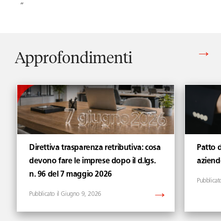
“
Approfondimenti
Vedi tutti gli articoli di Approfondimenti
Direttiva trasparenza retributiva: cosa
Patto 
devono fare le imprese dopo il d.lgs.
aziende
n. 96 del 7 maggio 2026
Giugno 9, 2026