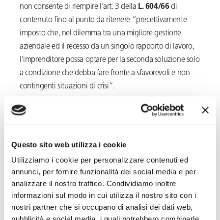
non consente di riempire l’art. 3 della
L. 604/66
di
contenuto fino al punto da ritenere “precettivamente
imposto che, nel dilemma tra una migliore gestione
aziendale ed il recesso da un singolo rapporto di lavoro,
l’imprenditore possa optare per la seconda soluzione solo
a condizione che debba fare fronte a sfavorevoli e non
contingenti situazioni di crisi”.
A ciò si aggiunga che
l’art. 41 comma 3 Cost
. prevede
che
l’iniziativa economica privata
, che non deve
svolgersi in contrasto con l’utilità sociale o in modo da
Questo sito web utilizza i cookie
recare danno alla sicurezza, alla libertà e alla dignità della
Utilizziamo i cookie per personalizzare contenuti ed
persona umana,
deve essere libera
: tale
libertà va
annunci, per fornire funzionalità dei social media e per
esercitata nei limiti stabiliti dal legislatore al quale
analizzare il nostro traffico. Condividiamo inoltre
non può sostituirsi il giudice,
che non ha il potere di
informazioni sul modo in cui utilizza il nostro sito con i
sindacare le scelte imprenditoriali nei profili di congruità
nostri partner che si occupano di analisi dei dati web,
e opportunità. Diversamente, esigere la sussistenza di una
pubblicità e social media, i quali potrebbero combinarle