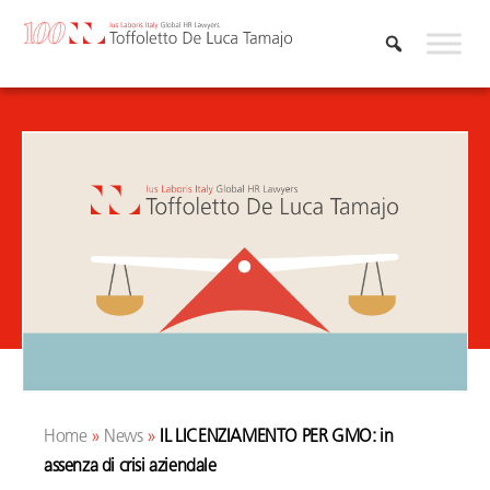
Vai
al
contenuto
Home
»
News
»
IL LICENZIAMENTO PER GMO: in
assenza di crisi aziendale