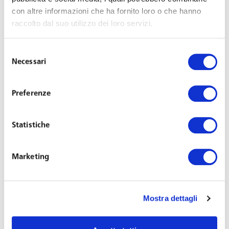
con altre informazioni che ha fornito loro o che hanno
situazione economica sfavorevole per rendere legittimo il
raccolto dal suo utilizzo dei loro servizi.
licenziamento per giustificato motivo oggettivo significa
– come spiega la Cassazione – “inserire nella fattispecie
Selezione
legale astratta disegnata dall’art. 3 della L. 604/1966 un
Necessari
del
elemento fattuale non previsto dal legislatore dando
consenso
luogo a una interpretazione che sfocia inevitabilmente
Preferenze
nel sindacato sulla congruità e sulla opportunità della
scelta imprenditoriale”.
Statistiche
Dunque, alla luce dell’art. 41 Cost. e dell’interpretazione
letterale dell’
art. 3 L. 604/66
è possibile affermare che la
Marketing
ristrutturazione organizzativa può essere determinata
dall’obiettivo di una
migliore efficienza gestionale
o
produttiva ovvero di
un incremento della redditività
Mostra dettagli
d’impresa
e non solo dalla necessità di fare fronte a
situazioni economiche sfavorevoli non contingenti