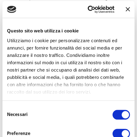
prestazione, ed il rifiuto del lavoratore (Cass. 3959/2016).
Il lavoratore che
Questo sito web utilizza i cookie
usufruisce dei permessi
Utilizziamo i cookie per personalizzare contenuti ed
annunci, per fornire funzionalità dei social media e per
analizzare il nostro traffico. Condividiamo inoltre
ex L. 104/92 può
informazioni sul modo in cui utilizza il nostro sito con i
nostri partner che si occupano di analisi dei dati web,
rifiutarsi di prestare
pubblicità e social media, i quali potrebbero combinarle
con altre informazioni che ha fornito loro o che hanno
servizio se trasferito?
raccolto dal suo utilizzo dei loro servizi.
Un’altra questione interessante è quella relativa alla
Selezione
Necessari
possibilità di trasferire il dipendente che assiste
del
consenso
un
familiare disabile.
Preferenze