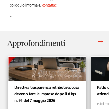
colloquio informale,
contattaci
“
Approfondimenti
Vedi tutti gli articoli di Approfondimenti
Direttiva trasparenza retributiva: cosa
Patto 
devono fare le imprese dopo il d.lgs.
aziende
n. 96 del 7 maggio 2026