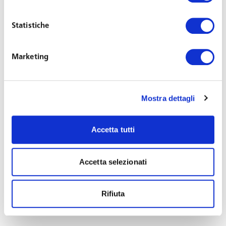
Esiste un limite legislativo a questo tipo di trasferimento
in quanto
l’art. 33 comma 6 della L. 104/92
prevede
Statistiche
che il lavoratore che assiste il familiare disabile ha diritto
di scegliere, ove possibile, la sede di lavoro più vicina al
Marketing
proprio domicilio e non può essere trasferito in altra sede
senza il suo consenso.
Mostra dettagli
La giurisprudenza ha elaborato una lettura
costituzionalmente orientata della norma affermando
che, stante la
centralità del ruolo della famiglia
Accetta tutti
nell’assistenza al disabile
e nel soddisfacimento
dell’esigenza di socializzazione di quest’ultimo quale
Accetta selezionati
strumento di sviluppo della personalità, la tutela della
persona con disabilità si realizza anche attraverso la
regolamentazione del contratto di lavoro in cui è parte il
Rifiuta
familiare del soggetto tutelato (Cass. 24015/2017).