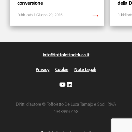
conversione
della 
Giugno 29, 2026
info@toffolettodeluca.it
Privacy
Cookie
Note Legali
YouTube
LinkedIn
Diritti d'autore © Toffoletto De Luca Tamajo e Soci | P.IVA
13439950158