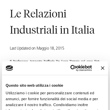
Le Relazioni
Industriali in Italia
Last Updated on Maggio 18, 2015
Il Professore Avvocato Raffaele De Luca Tamajo sul caso Fiat-
Pomigliano per The Ruling Companies
Il Professore Avvocato Raffaele De Luca Tamajo, Senior Partner di
Questo sito web utilizza i cookie
Toffoletto De Luca Tamajo e Soci, partecipa al convegno Il futuro
Utilizziamo i cookie per personalizzare contenuti ed
delle relazioni industriali in Italia organizzato da The Ruling
annunci, per fornire funzionalità dei social media e per
Companies che si terrà domani 13 maggio 2015 a Milano.
analizzare il nostro traffico. Condividiamo inoltre