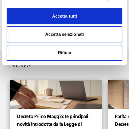
Gustavo Bracco, Senior Advisor Risorse Umane di Pirelli e Carlo
Dell’Aringa, Deputato PD e docente di economia politica
Accetta tutti
all’Università Cattolica.
Accetta selezionati
“
Rifiuta
News
Vedi tutti gli articoli di News
Decreto Primo Maggio: le principali
Parità 
novità introdotte dalla Legge di
Decret