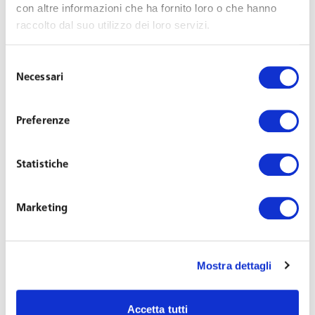
con altre informazioni che ha fornito loro o che hanno
Last Updated on Febbraio 17, 2021
raccolto dal suo utilizzo dei loro servizi.
Ritorna in forma digital l’appuntamento con il Welfare &
Selezione
HR Summit de Il Sole 24 Ore. Il 22 febbraio alle 15 in
Necessari
del
streamig sarà possibile seguire l’evento dedicato alle
consenso
novità nel mercato del lavoro per le organizzazioni del
futuro.
Preferenze
L’avvocato
Aldo Bottini
, partner dello Studio, parteciperà
Statistiche
al confronto con esperti del settore sugli scenari normativi
post-pandemia e approfondirà il contratto di espansione
Marketing
e la gestione degli esuberi.
L’iscrizione è gratuita compilando il form
Mostra dettagli
https://eventi.ilsole24ore.com/welfare-hr-summit-2021/
Accetta tutti
“