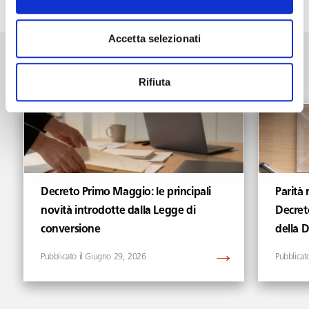
Accetta selezionati
News
Vedi tutti gli articoli di News
Rifiuta
Decreto Primo Maggio: le principali
Parità 
novità introdotte dalla Legge di
Decret
conversione
della 
Giugno 29, 2026