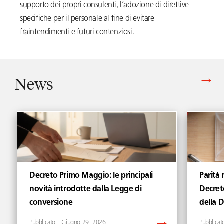
supporto dei propri consulenti, l’adozione di direttive
specifiche per il personale al fine di evitare
fraintendimenti e futuri contenziosi.
News
Vedi tutti gli articoli di News
Decreto Primo Maggio: le principali
Parità 
novità introdotte dalla Legge di
Decret
conversione
della 
Giugno 29, 2026