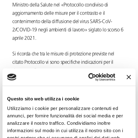
Ministro della Salute nel «Protocollo condiviso di
aggiornamento delle misure per il contrasto e il
contenimento della diffusione del virus SARS-CoV-
2/COVID-19 negli ambienti di lavoro» siglato lo scorso 6
aprile 2021.
Si ricorda che tra le misure di protezione previste nel
citato Protocollo vi sono specifiche indicazioni per il
datore quali:
garantire condizioni di sicurezza che assicurino al
personale adeguati livelli di protezione, pena la
Questo sito web utilizza i cookie
sospensione dell’attività fino al ripristino delle
Utilizziamo i cookie per personalizzare contenuti ed
stesse;
annunci, per fornire funzionalità dei social media e per
informare i lavoratori e chiunque entri in azienda
analizzare il nostro traffico. Condividiamo inoltre
circa le vigenti disposizioni anti-contagio,
informazioni sul modo in cui utilizza il nostro sito con i
consegnando o affiggendo all’ingresso e nei
nostri partner che si occupano di analisi dei dati web,