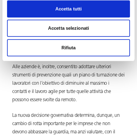
ritenuti idonei in base alle caratteristiche delle
Accetta tutti
attività aziendali;
contingentare l’accesso agli spazi comuni,
prevedendo una continua ventilazione, un tempo
Accetta selezionati
ridotto di sosta all’interno degli stessi e il
mantenimento della distanza di sicurezza di un
Rifiuta
metro tra le persone che li occupano.
Alle aziende è, inoltre, consentito adottare ulteriori
strumenti di prevenzione quali un piano di turnazione dei
lavoratori con l’obiettivo di diminuire al massimo i
contatti e il lavoro agile per tutte quelle attività che
possono essere svolte da remoto.
La nuova decisione governativa determina, dunque, un
cambio di rotta importante per le imprese che non
devono abbassare la guardia, ma anzi valutare, con il