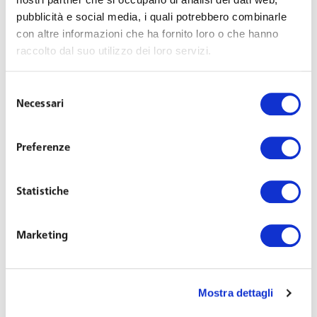
luoghi maggiormente visibili appositi depliants
pubblicità e social media, i quali potrebbero combinarle
con altre informazioni che ha fornito loro o che hanno
informativi;
raccolto dal suo utilizzo dei loro servizi.
garantire la sanificazione periodica e la pulizia
giornaliera dei locali, delle postazioni di lavoro e
Selezione
delle aree comuni e di svago (es. zone fumatori,
Necessari
del
mensa e spogliatoi);
consenso
assicurare l’utilizzo dei dispositivi di protezione
Preferenze
delle vie respiratorie (mascherine) in tutti i casi di
condivisione degli ambienti di lavoro, al chiuso o
all’aperto. Un passo indietro, quindi, rispetto a
Statistiche
quanto disposto nell’ultima ordinanza del
Ministero della Salute del 28 aprile che si limita,
Marketing
invece, alla mera raccomandazione generalizzata
dell’uso delle mascherine in «tutti i luoghi al
chiuso pubblici o aperti al pubblico»;
Mostra dettagli
adottare tutti i dispositivi di protezione individuale