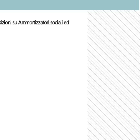
ioni su Ammortizzatori sociali ed
i