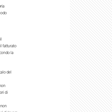
ria
riodo
il
l fatturato
econdo la
calo del
 non
ori di
o non