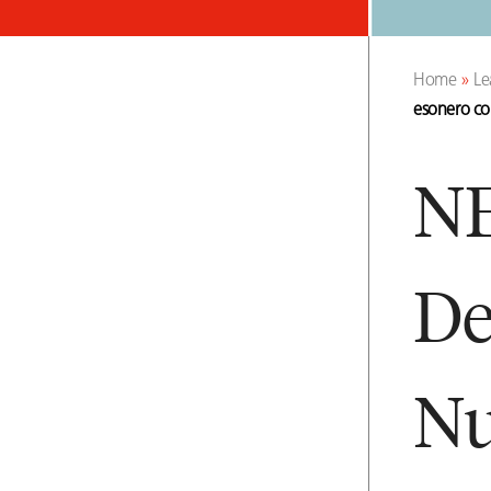
Home
»
Le
esonero co
N
De
Nu