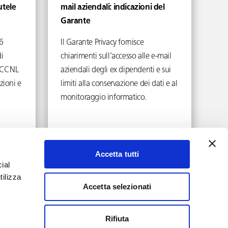
utele
mail aziendali: indicazioni del
Garante
6
Il Garante Privacy fornisce
i
chiarimenti sull’accesso alle e-mail
ei CCNL
aziendali degli ex dipendenti e sui
zioni e
limiti alla conservazione dei dati e al
monitoraggio informatico.
Aprile 17, 2026
Accetta tutti
ial
tilizza
Accetta selezionati
YouTube
LinkedIn
Rifiuta