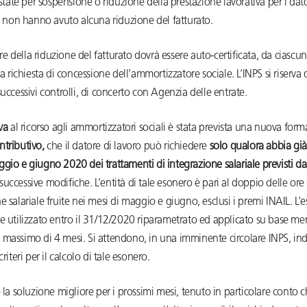
state per sospensione o riduzione della prestazione lavorativa per i dato
 non hanno avuto alcuna riduzione del fatturato.
 della riduzione del fatturato dovrà essere auto-certificata, da ciascu
la richiesta di concessione dell’ammortizzatore sociale. L’INPS si riserva 
successivi controlli, di concerto con Agenzia delle entrate.
va
al ricorso agli ammortizzatori sociali è stata prevista una nuova form
ntributivo,
che il datore di lavoro può richiedere
solo qualora abbia già 
gio e giugno 2020 dei trattamenti di integrazione salariale previsti da
successive modifiche. L’entità di tale esonero è pari al doppio delle ore 
e salariale fruite nei mesi di maggio e giugno, esclusi i premi INAIL. L’
e utilizzato entro il 31/12/2020 riparametrato ed applicato su base men
 massimo di 4 mesi. Si attendono, in una imminente circolare INPS, ind
criteri per il calcolo di tale esonero.
e la soluzione migliore per i prossimi mesi, tenuto in particolare conto 