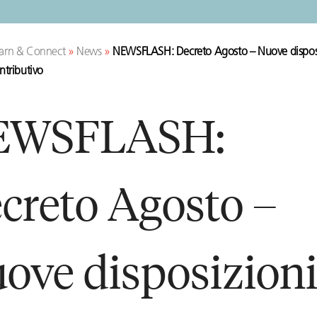
arn & Connect
»
News
»
NEWSFLASH: Decreto Agosto – Nuove disposiz
ntributivo
EWSFLASH:
creto Agosto –
ove disposizion