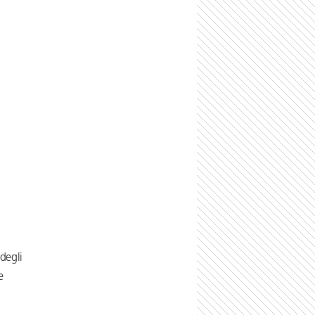
 degli
e