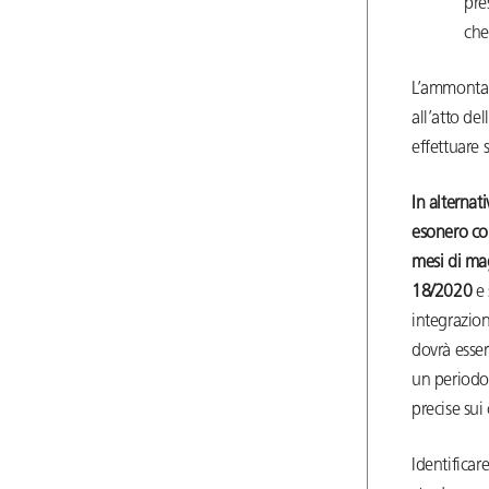
pre
che
L’ammontare
all’atto del
effettuare 
In alternati
esonero co
mesi di mag
18/2020
e 
integrazion
dovrà esser
un periodo
precise sui 
Identificar