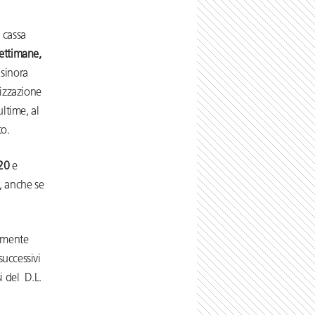
 cassa
ettimane,
 sinora
rizzazione
ultime, al
to.
020
e
, anche se
temente
successivi
i del D.L.