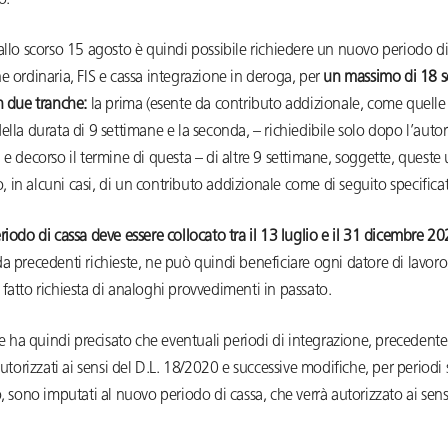
vo.
allo scorso 15 agosto è quindi possibile richiedere un nuovo periodo di
e ordinaria, FIS e cassa integrazione in deroga, per
un massimo di 18 s
n due tranche:
la prima (esente da contributo addizionale, come quelle
ella durata di 9 settimane e la seconda, – richiedibile solo dopo l’auto
 e decorso il termine di questa – di altre 9 settimane, soggette, queste 
in alcuni casi, di un contributo addizionale come di seguito specifica
riodo di cassa deve essere collocato tra il 13 luglio e il 31 dicembre 2
a precedenti richieste, ne può quindi beneficiare ogni datore di lavoro
fatto richiesta di analoghi provvedimenti in passato.
ore ha quindi precisato che eventuali periodi di integrazione, preceden
 autorizzati ai sensi del D.L. 18/2020 e successive modifiche, per periodi 
o, sono imputati al nuovo periodo di cassa, che verrà autorizzato ai sens