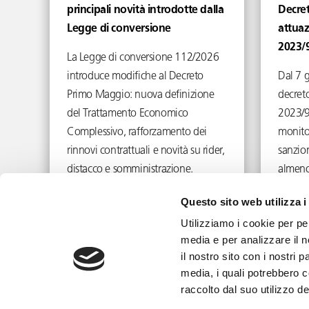
principali novità introdotte dalla
Decret
Legge di conversione
attuaz
2023/
La Legge di conversione 112/2026
introduce modifiche al Decreto
Dal 7 
Primo Maggio: nuova definizione
decreto
del Trattamento Economico
2023/9
Complessivo, rafforzamento dei
monito
rinnovi contrattuali e novità su rider,
sanzion
distacco e somministrazione.
almeno
Giugno 29, 2026
Questo sito web utilizza i
Utilizziamo i cookie per pe
media e per analizzare il n
il nostro sito con i nostri 
media, i quali potrebbero 
info@toffolettodeluca.it
raccolto dal suo utilizzo dei