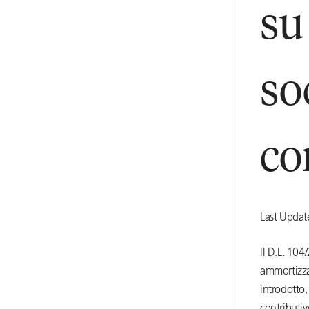
su
so
co
Last Updat
Il D.L. 104
ammortizza
introdotto,