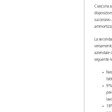
Ciascuna az
disposizion
successivo 
ammortizzat
La seconda 
versamento 
aziendale 
seguente r
Nes
fat
9% 
pre
lav
18%