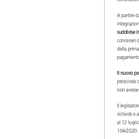
contributi
A partire d
integrazion
suddivise i
concesse) d
della prima
pagamento, 
Il nuovo pe
prescinde d
non avesse 
Il legislat
richiesti e
al 12 lugli
104/2020.