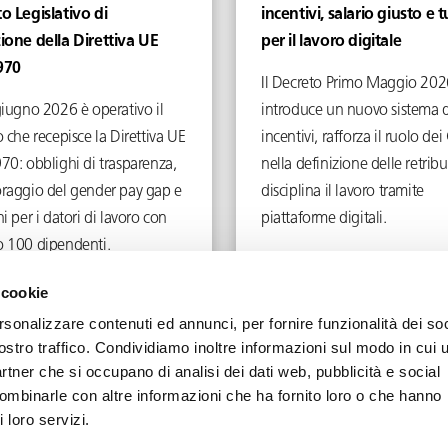
o Legislativo di
incentivi, salario giusto e t
ione della Direttiva UE
per il lavoro digitale
970
Il Decreto Primo Maggio 202
giugno 2026 è operativo il
introduce un nuovo sistema d
 che recepisce la Direttiva UE
incentivi, rafforza il ruolo d
70: obblighi di trasparenza,
nella definizione delle retribu
raggio del gender pay gap e
disciplina il lavoro tramite
i per i datori di lavoro con
piattaforme digitali.
 100 dipendenti.
Giugno 4, 2026
Maggio 5, 2026
 cookie
rsonalizzare contenuti ed annunci, per fornire funzionalità dei soc
ostro traffico. Condividiamo inoltre informazioni sul modo in cui u
partner che si occupano di analisi dei dati web, pubblicità e social
combinarle con altre informazioni che ha fornito loro o che hanno
Privacy
Cookie
Note Legali
 loro servizi.