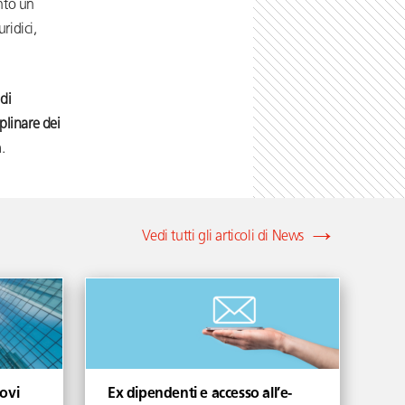
anto un
ridici,
di
plinare dei
.
Vedi tutti gli articoli di News
ovi
Ex dipendenti e accesso all’e-