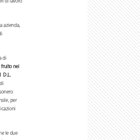
ri di lavoro
na azienda,
di
a di
fruito nei
l D.L.
di
esonero
sile, per
icazioni
che le due