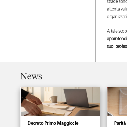
strade sono 
attenta va
organizzati
A tale sco
approfondim
suoi profes
News
Decreto Primo Maggio: le
Parità