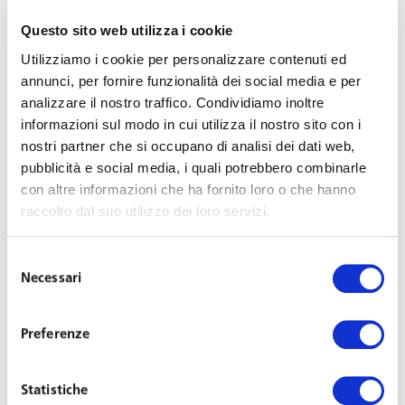
Non è imponibile ai fini dell’imposta sul reddito delle
Questo sito web utilizza i cookie
persone fisiche l’importo della NASpI di cui il lavoratore
Utilizziamo i cookie per personalizzare contenuti ed
avente diritto richieda la liquidazione anticipata in unica
annunci, per fornire funzionalità dei social media e per
soluzione al fine di associarsi in cooperativa per la
analizzare il nostro traffico. Condividiamo inoltre
prestazione di attività lavorativa da parte del socio.
informazioni sul modo in cui utilizza il nostro sito con i
nostri partner che si occupano di analisi dei dati web,
APE SOCIALE (COMMA
pubblicità e social media, i quali potrebbero combinarle
con altre informazioni che ha fornito loro o che hanno
473)
raccolto dal suo utilizzo dei loro servizi.
Prorogata a tutto il 2020 la sperimentazione dell’Ape
Selezione
Necessari
del
sociale consistente in una indennità corrisposta fino al
consenso
conseguimento dei requisiti pensionistici, a favore di
soggetti che si trovino in particolari condizioni (età
Preferenze
anagrafica minima di 63 anni e in possesso di più
specifiche condizioni di difficoltà/disagio quali, ad
Statistiche