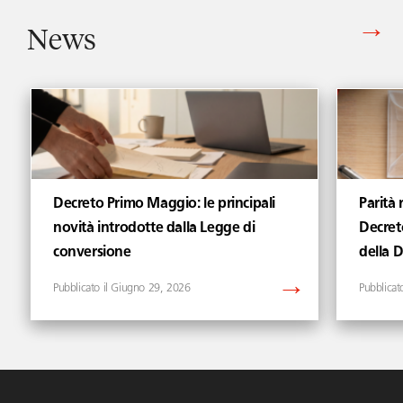
News
Vedi tutti gli articoli di News
Decreto Primo Maggio: le principali
Parità 
novità introdotte dalla Legge di
Decret
conversione
della 
Giugno 29, 2026