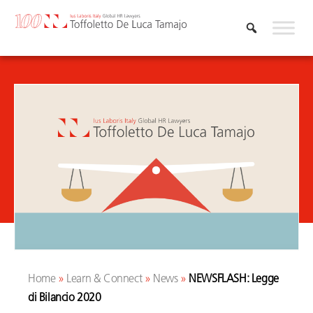
Vai
al
contenuto
Home
»
Learn & Connect
»
News
»
NEWSFLASH: Legge
di Bilancio 2020