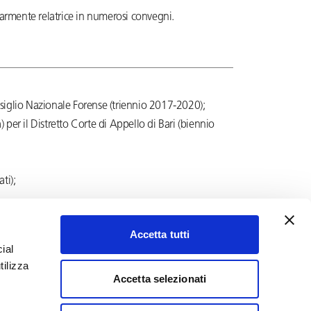
golarmente relatrice in numerosi convegni.
iglio Nazionale Forense (triennio 2017-2020);
er il Distretto Corte di Appello di Bari (biennio
ti);
Accetta tutti
ial
tilizza
Accetta selezionati
YouTube
LinkedIn