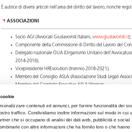
È autrice di diversi articoli nell’area del diritto del lavoro, nonché re
ASSOCIAZIONI
Socio AGI (Avvocati Giuslavoristi Italiani,
www.giuslavoristi.it
);
Componente della Commissione di Diritto del Lavoro del Cons
Delegato nazionale OUA (Organismo Unitario dell’Avvocatura) p
2014-2016);
Vicepresidente HREvolution (triennio 2018-2021);
Membro del Consiglio ASLA (Associazione Studi Legali Associa
Membro del Comitato Esecutivo ASLA Women.
 cookie
rsonalizzare contenuti ed annunci, per fornire funzionalità dei soc
ostro traffico. Condividiamo inoltre informazioni sul modo in cui u
partner che si occupano di analisi dei dati web, pubblicità e social
combinarle con altre informazioni che ha fornito loro o che hanno
Privacy
Cookie
Note Legali