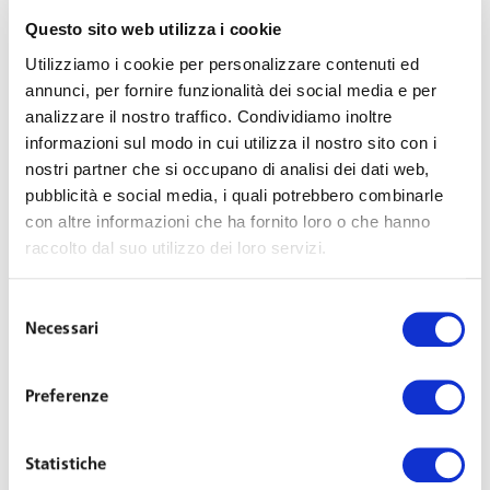
Aziendale Ricerca Selezione e Valutazione delle
Questo sito web utilizza i cookie
Risorse Umane 2015-2019
Utilizziamo i cookie per personalizzare contenuti ed
Altri interventi presso l’
Università Liuc di Castellanza,
annunci, per fornire funzionalità dei social media e per
l’Università di Pisa, l’Università di Modena, la
analizzare il nostro traffico. Condividiamo inoltre
Fondazione Consulenti per il Lavoro
, ecc.
informazioni sul modo in cui utilizza il nostro sito con i
nostri partner che si occupano di analisi dei dati web,
pubblicità e social media, i quali potrebbero combinarle
Co-autore del Volume
“Il Lavoro”
edito a cura di
con altre informazioni che ha fornito loro o che hanno
Editrice Bocconi 2007
raccolto dal suo utilizzo dei loro servizi.
Curatore e Autore di
Mestieri per il lavoro: gli
Operatori del Mercato del lavoro in Lombardia tra
Selezione
legge Biagi e Borsa del lavoro
– Guerini – Milano
Necessari
del
2004)
consenso
Co-autore di “
la Selezione del Personale
” Guerini
Preferenze
Milano 2002
Co-autore del
Commentario alla Riforma
Biagi
realizzato dal Prof
Tiraboschi
– Giuffre 2004
Statistiche