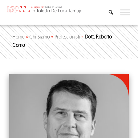
Vai
al
contenuto
Home
»
Chi Siamo
»
Professionisti
»
Dott. Roberto
Corno