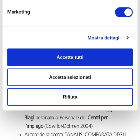
Consulente scientifico della
ricerca
Co.si.si
(competenze degli operatori del
Marketing
sistema integrato dei servizi per l’impiego) realizzata
da Dolmen srl 2004
Coordinatore della
ricerca sulle buone prassi
Mostra dettagli
d’inserimento di persone con disabilità
pubblicata a
cura di Agenzia per il lavoro Lombardia nell’ambito
Accetta tutti
del progetto Palomar
Autore di un
corso multimediale destinato ai
Consulenti del Lavoro sui temi della
Accetta selezionati
Intermediazione, Selezione e Ricollocazione
professionale
per
l’abilitazione
all’esercizio delle
Rifiuta
medesime attività
Docente di un
corso multimediale sulla legge
Biagi
destinato al Personale dei
Centri per
l’impiego
(Cosvifor-Dolmen 2004)
Autore della ricerca “ANALISI COMPARATA DEGLI