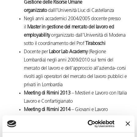
Gestione delle Risorse Umane
organizzato
dalll’Università Liuc di Castellanza
Negli anni accademici 2004/2005 docente presso
il
Master in gestione del mercato del lavoro ed
employability
organizzato dall’Università di Modena
sotto il coordinamento del Prof
Tiraboschi
Docente per
Labor Lab Academy
(Regione
Lombardia) negli anni 2009/2010 sui temi del
mercato del lavoro e dell’approccio all’azienda- corsi
rivolti agli operatori del mercato del lavoro pubblici e
privati in Lombardia
Meeting di Rimini 2013
– Mestieri e Lavoro con Italia
Lavoro e Confartigianato
Meeting di Rimini 2014
– Giovani e Lavoro
formazione e percorsi – con on. Toccafondi, Ass. Reg
Piemonte al lavoro e formazione professionale
Casa Editrice Este
– Corsi in materia di Welfare