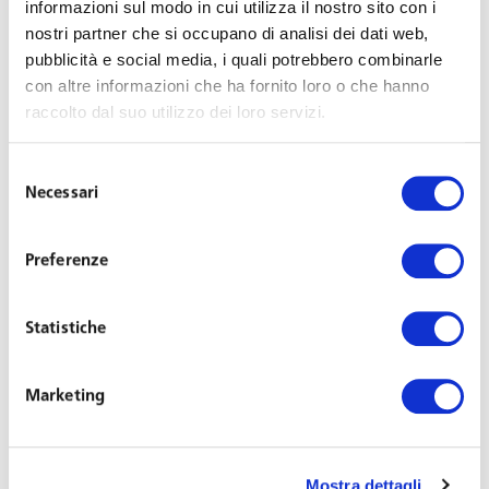
informazioni sul modo in cui utilizza il nostro sito con i
dirigente dovrà, invece, essere corrisposta
nostri partner che si occupano di analisi dei dati web,
l’indennità sostituiva entro il primo mese
pubblicità e social media, i quali potrebbero combinarle
successivo alla scadenza dei 24 mesi (art. 7). Da
con altre informazioni che ha fornito loro o che hanno
ricordare che il dirigente che può decidere
raccolto dal suo utilizzo dei loro servizi.
autonomamente e liberamente quando andare in
ferie non ha diritto alle indennità (Cass. 31
Selezione
ottobre 2018, n. 27971).
Necessari
del
Con riferimento alla malattia, il nuovo testo ha
consenso
introdotto il c.d. «
comporto per sommatoria
»
Preferenze
cosicché possono essere tenute in considerazione
tutte le assenze verificatesi nei tre anni precedenti
Statistiche
l’ultima assenza per malattia effettuata sino al
superamento del periodo; scaduto il quale è
Marketing
possibile il licenziamento (art. 11).
Il periodo di aspettativa non retribuita è stato
aumentato a 12 mesi, in caso di gravi malattie
Mostra dettagli
oncologiche o gravi patologie croniche (art. 11).