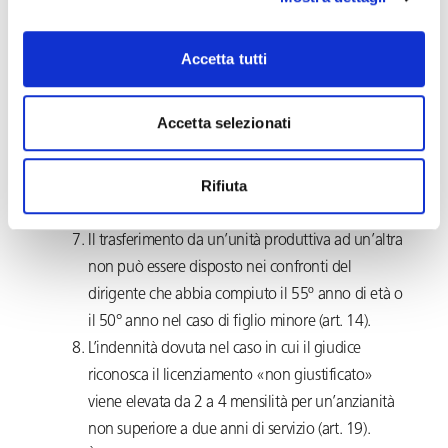
La polizza di assicurazione per morte o di
invalidità permanente, dal 1° gennaio 2020,
Accetta tutti
viene elevata da € 150.000 a € 200.000 (senza
coniuge o figli a carico) e da € 220.000 ad €
Accetta selezionati
300.000 (con coniuge o figli a carico). Il dirigente
concorre al costo del relativo premio con
Rifiuta
l’importo di € 200,00 annui (prima € 150,00) (art.
12).
Il trasferimento da un’unità produttiva ad un’altra
non può essere disposto nei confronti del
dirigente che abbia compiuto il 55º anno di età o
il 50° anno nel caso di figlio minore (art. 14).
L’indennità dovuta nel caso in cui il giudice
riconosca il licenziamento «non giustificato»
viene elevata da 2 a 4 mensilità per un’anzianità
non superiore a due anni di servizio (art. 19).