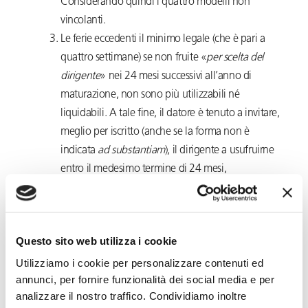
Considerando quindi i quattro modelli non
vincolanti.
Le ferie eccedenti il minimo legale (che è pari a
quattro settimane) se non fruite «
per scelta del
dirigente
» nei 24 mesi successivi all’anno di
maturazione, non sono più utilizzabili né
liquidabili. A tale fine, il datore è tenuto a invitare,
meglio per iscritto (anche se la forma non è
indicata
ad substantiam
), il dirigente a usufruirne
entro il medesimo termine di 24 mesi,
informandolo contestualmente che la mancata
fruizione non è sostituita dal pagamento
dell’indennità per ferie non godute. In tal senso è
Questo sito web utilizza i cookie
sufficiente un qualunque atto scritto, compresa
una email (della quale si possa avere
Utilizziamo i cookie per personalizzare contenuti ed
annunci, per fornire funzionalità dei social media e per
documentazione della ricezione). In assenza
analizzare il nostro traffico. Condividiamo inoltre
dell’invito contente la specifica informativa, al