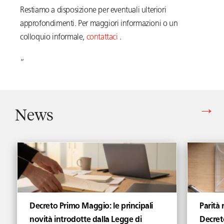
Restiamo a disposizione per eventuali ulteriori
approfondimenti. Per maggiori informazioni o un
colloquio informale,
contattaci
.
“
News
Vedi tutti gli articoli di News
Decreto Primo Maggio: le principali
Parità 
novità introdotte dalla Legge di
Decret