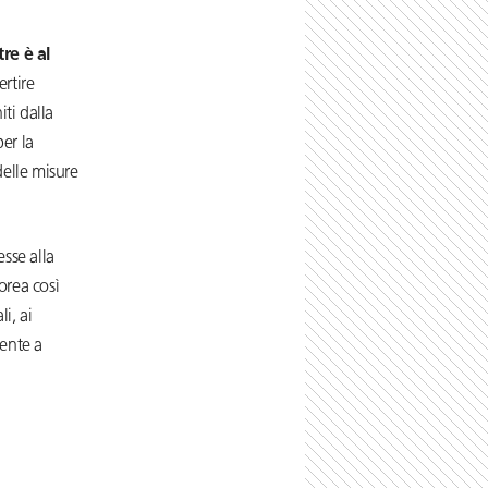
re è al
ertire
ti dalla
er la
delle misure
sse alla
porea così
i, ai
mente a