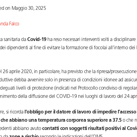
ted on Maggio 30, 2025
nda Falco
a sanitaria da
Covid-19
ha reso necessari interventi volti a disciplinare
dei dipendenti al fine di evitare la formazione di focolai all’interno dei
 26 aprile 2020, in particolare, ha previsto che la ripresa/prosecuzione
oduttive debba avvenire solo in presenza di condizioni idonee ad assicur
adeguati livelli di protezione (indicati nel Protocollo condiviso di rego
enimento della diffusione del COVID-19 nei luoghi di lavoro del 24 apr
re, si ricorda
l’obbligo per il datore di lavoro di impedire l’accesso 
i che abbiano una temperatura corporea superiore a 37.5
o che n
cedenti abbiano avuto
contatti con soggetti risultati positivi al Cov