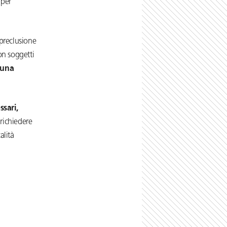
 per
 preclusione
con soggetti
 una
ssari,
richiedere
alità