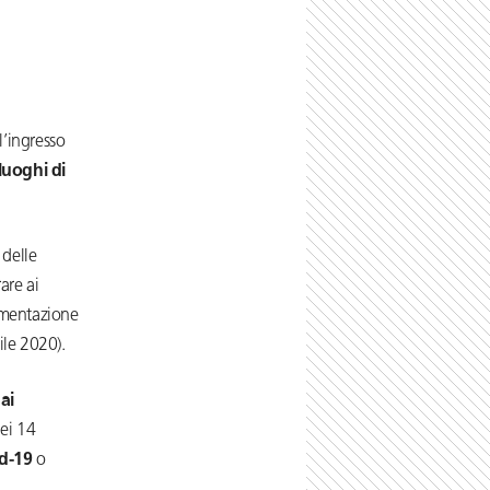
 l’ingresso
luoghi di
 delle
are ai
lamentazione
ile 2020).
ai
ei 14
id-19
o