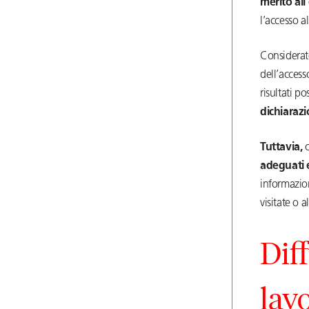
merito all
l’accesso a
Considerato
dell’access
risultati p
dichiarazi
Tuttavia,
c
adeguati 
informazion
visitate o al
Dif
lav