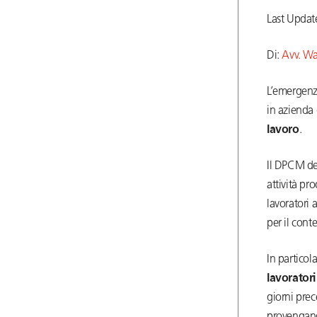
Last Upda
Di:
Avv. Wa
L’emergenz
in azienda 
lavoro
.
Il DPCM del
attività pr
lavoratori 
per il cont
In particola
lavorator
giorni pre