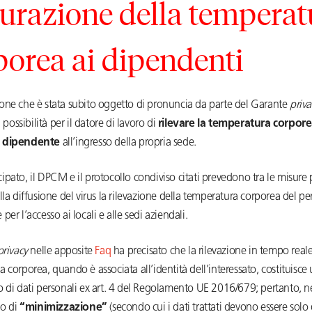
urazione della temperat
porea ai dipendenti
one che è stata subito oggetto di pronuncia da parte del Garante
priva
a possibilità per il datore di lavoro di
rilevare la temperatura corpore
 dipendente
all’ingresso della propria sede.
pato, il DPCM e il protocollo condiviso citati prevedono tra le misure p
lla diffusione del virus la rilevazione della temperatura corporea del p
per l’accesso ai locali e alle sedi aziendali.
privacy
nelle apposite
Faq
ha precisato che la rilevazione in tempo reale
 corporea, quando è associata all’identità dell’interessato, costituisce
 di dati personali ex art. 4 del Regolamento UE 2016/679; pertanto, ne
io di
“minimizzazione”
(secondo cui i dati trattati devono essere solo 