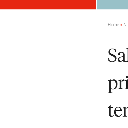
Home
»
N
Sa
pr
te