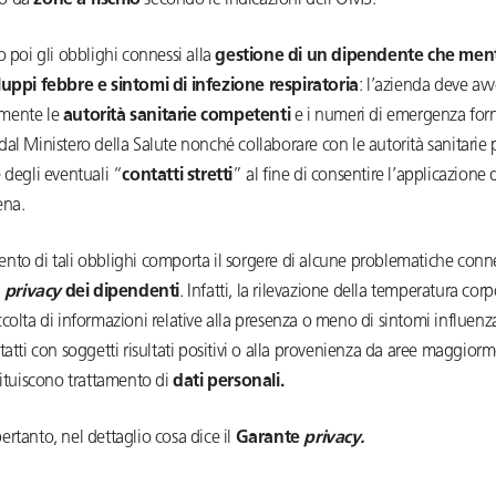
o da
zone a rischio
secondo le indicazioni dell’OMS.
o poi gli obblighi connessi alla
gestione di un dipendente che ment
luppi febbre e sintomi di infezione respiratoria
: l’azienda deve avv
mente le
autorità sanitarie competenti
e i numeri di emergenza forni
al Ministero della Salute nonché collaborare con le autorità sanitarie p
 degli eventuali “
contatti stretti
” al fine di consentire l’applicazione 
ena.
nto di tali obblighi comporta il sorgere di alcune problematiche conne
a
privacy
dei dipendenti
. Infatti, la rilevazione della temperatura cor
colta di informazioni relative alla presenza o meno di sintomi influenzal
tatti con soggetti risultati positivi o alla provenienza da aree maggior
tituiscono trattamento di
dati personali.
rtanto, nel dettaglio cosa dice il
Garante
privacy.