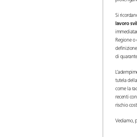
provengan
Si ricordan
lavoro svi
immediata
Regione o d
definizione
di quarant
L’adempime
tutela dell
come la rac
recenti con
rischio cos
Vediamo, pe