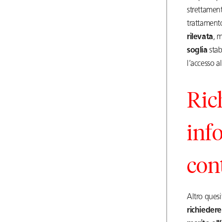
strettament
trattament
rilevata
, 
soglia
sta
l’accesso a
Ric
inf
con
Altro quesi
richiedere