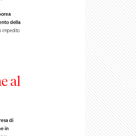
rporea
ento della
no impedito
e al
resa di
e in