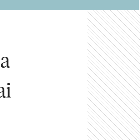
la
ai