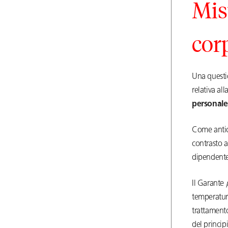
Mis
cor
Una questi
relativa all
personale
Come antici
contrasto a
dipendente 
Il Garante
temperatura
trattamento
del princip