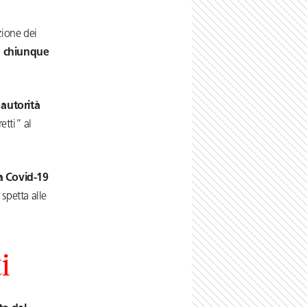
zione dei
a chiunque
 autorità
etti” al
da Covid-19
: spetta alle
i