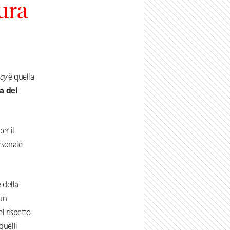
ura
cy
è quella
a del
er il
ersonale
 della
 un
l rispetto
quelli