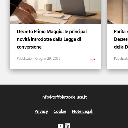
Decreto Primo Maggio: le principali
Parità 
novità introdotte dalla Legge di
Decret
conversione
della 
Giugno 29, 2026
info@toffolettodeluca.it
Privacy
Cookie
Note Legali
YouTube
LinkedIn