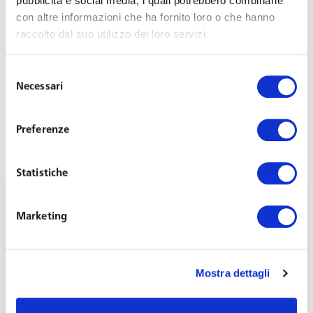
pubblicità e social media, i quali potrebbero combinarle
con altre informazioni che ha fornito loro o che hanno
raccolto dal suo utilizzo dei loro servizi.
Selezione
Necessari
del
consenso
Preferenze
Statistiche
Marketing
Un nuovo scivolo pensionistico nel contratto
Mostra dettagli
di espansione nel Decreto Crescita
Luglio 8, 2019