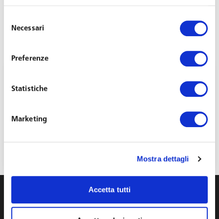
Selezione
Necessari
del
consenso
Preferenze
Statistiche
Marketing
Webinar: Le novità della Legge di Bilancio
2019
Gennaio 8, 2019
Mostra dettagli
Accetta tutti
info@toffolettodeluca.it