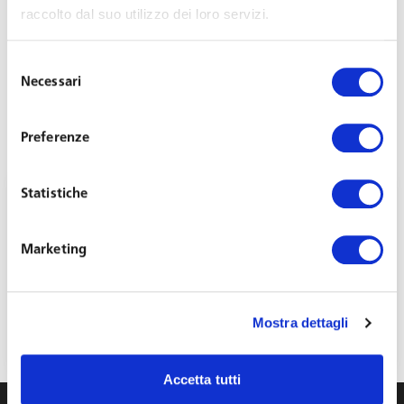
raccolto dal suo utilizzo dei loro servizi.
Selezione
Necessari
del
consenso
Preferenze
Statistiche
Marketing
Webinar: «Recenti orientamenti in tema di
patti di non concorrenza»
Mostra dettagli
Settembre 2, 2019
Accetta tutti