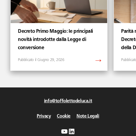
Decreto Primo Maggio: le principali
Parità 
novità introdotte dalla Legge di
Decret
conversione
della 
Giugno 29, 2026
info@toffolettodeluca.it
Privacy
Cookie
Note Legali
YouTube
LinkedIn