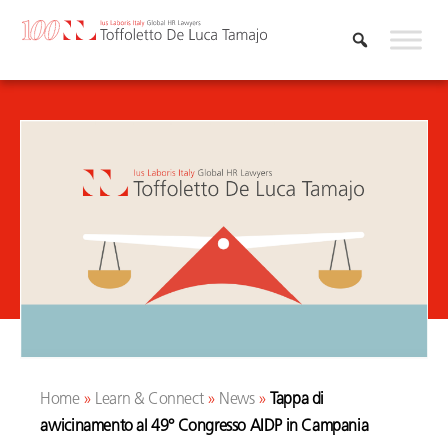
Vai
al
contenuto
Home
»
Learn & Connect
»
News
»
Tappa di
avvicinamento al 49° Congresso AIDP in Campania