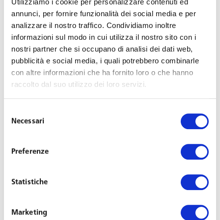
Utilizziamo i cookie per personalizzare contenuti ed
per nuove persone” per il quale anche quest’anno
annunci, per fornire funzionalità dei social media e per
Toffoletto De Luca Tamajo ha confermato la sua
analizzare il nostro traffico. Condividiamo inoltre
partnership. I professionisti del lavoro, che saranno
informazioni sul modo in cui utilizza il nostro sito con i
protagonisti del Congresso, si confrontano a
nostri partner che si occupano di analisi dei dati web,
Capua presentando le tematiche che verranno
pubblicità e social media, i quali potrebbero combinarle
con altre informazioni che ha fornito loro o che hanno
approfondite a Torino il 22 e 23 maggio.
raccolto dal suo utilizzo dei loro servizi.
La Professoressa Maria Teresa Salimbeni, partner di
Selezione
Toffoletto De Luca Tamajo, interviene su “Nuove forme di
Necessari
del
organizzazione del lavoro: aspetti normativi”, una
consenso
panoramica delle principali declinazioni normative dei
Preferenze
principi di flessibilità – efficienza – partecipazione –
premialità – tecnologia/controllo cui si ispira
l’organizzazione del lavoro nell’era digitale: dal nuovo
Statistiche
ius varianti allo smart working, dal controllo informatico
al welfare aziendale, alla contrattazione collettiva
Marketing
decentrata come strumento di gestione delle nuove