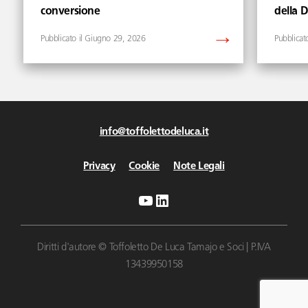
conversione
della 
Giugno 29, 2026
info@toffolettodeluca.it
Privacy
Cookie
Note Legali
YouTube
LinkedIn
Diritti d'autore © Toffoletto De Luca Tamajo e Soci | P.IVA
13439950158