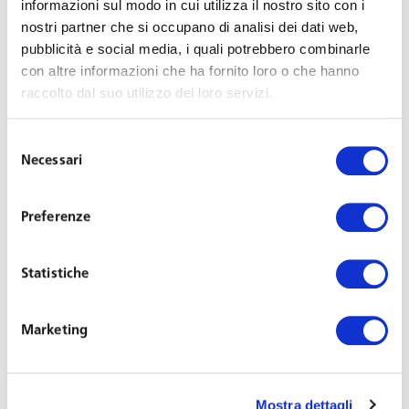
informazioni sul modo in cui utilizza il nostro sito con i
Last Updated on Dicembre 14, 2015
nostri partner che si occupano di analisi dei dati web,
pubblicità e social media, i quali potrebbero combinarle
L’A
vvocato Franco Toffoletto
interviene al convegno
con altre informazioni che ha fornito loro o che hanno
«Smart working. Migliorare l’esperienza lavorativa per
raccolto dal suo utilizzo dei loro servizi.
liberare energie e aumentare produttività e innovazione»,
organizzato da
The Ruling Companies Association
, in
Selezione
programma oggi a Milano.
Necessari
del
consenso
Lo Smart Working o Lavoro Agile richiede un profondo
Preferenze
cambiamento nel modo di affrontare l’esperienza
lavorativa e attribuire valore a tempo, spazio, regole e
Statistiche
relazioni di lavoro. L’incontro a cui partecipano anche
Filippo Muzi Falconi, amministratore delegato di
Methodos, Oliviero Bernardi, direttore HR di Gruppo
Marketing
Zurich Italia, e Mariano Corso, professore di
Organizzazione e Risorse Umane del Politecnico di
Mostra dettagli
Milano, ha come obbiettivo individuare punti di forza e