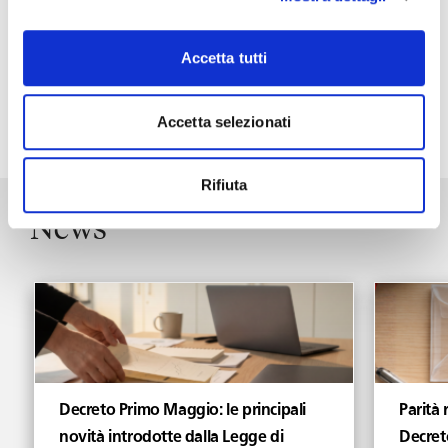
limiti di questo nuovo paradigma organizzativo.
Accetta tutti
Accetta selezionati
“
Rifiuta
News
Vedi tutti gli articoli di News
Decreto Primo Maggio: le principali
Parità 
novità introdotte dalla Legge di
Decret