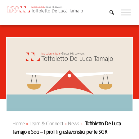
Vai
al
contenuto
Home
»
Learn & Connect
»
News
»
Toffoletto De Luca
Tamajo e Soci – I profili giuslavoristici per le SGR