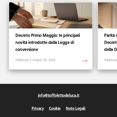
Decreto Primo Maggio: le principali
Parità 
novità introdotte dalla Legge di
Decret
conversione
della 
Giugno 29, 2026
info@toffolettodeluca.it
Privacy
Cookie
Note Legali