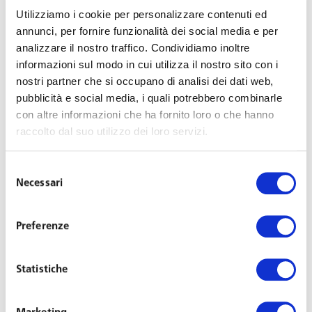
Utilizziamo i cookie per personalizzare contenuti ed
collaborazione con gli studi Ludovici Piccone & Partners e
annunci, per fornire funzionalità dei social media e per
5Lex, il seminario «Le politiche di remunerazione e
analizzare il nostro traffico. Condividiamo inoltre
incentivazione per le SGR a seguito del recepimento della
informazioni sul modo in cui utilizza il nostro sito con i
Direttiva UCITS V: profili regolamentari, giuslavoristici e
nostri partner che si occupano di analisi dei dati web,
fiscali» per approfondire alcune importanti novità per gli
pubblicità e social media, i quali potrebbero combinarle
operatori del risparmio gestito.
con altre informazioni che ha fornito loro o che hanno
raccolto dal suo utilizzo dei loro servizi.
Tra le maggiori modifiche, spiccano le nuove regole in
tema di politica retributiva dell’alta dirigenza delle società
Selezione
Necessari
di gestione del risparmio e delle figure considerate
del
consenso
rilevanti per le SGR. L’avvocato
Franco Toffoletto
,
managing partner di Toffoletto De Luca Tamajo e Soci,
Preferenze
illustrerà in particolare i profili giuslavoristici legati alle
esigenze ed alle opportunità di intervento sugli accordi
Statistiche
individuali e collettivi anche in termini di clausole di
leaver e non concorrenza, golden parachute e di