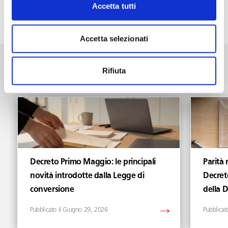
società ricorrente.
Accetta tutti
“
Accetta selezionati
News
Vedi tutti gli articoli di News
Rifiuta
Decreto Primo Maggio: le principali
Parità 
novità introdotte dalla Legge di
Decret
conversione
della 
Giugno 29, 2026