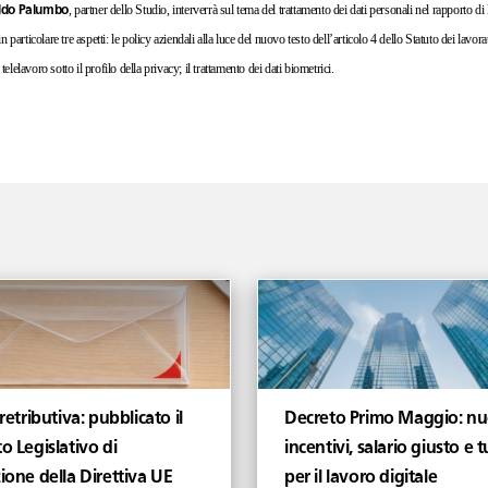
, partner dello Studio, interverrà sul tema del trattamento dei dati personali nel rapporto di
ldo Palumbo
particolare tre aspetti: le policy aziendali alla luce del nuovo testo dell’articolo 4 dello Statuto dei lavora
telelavoro sotto il profilo della privacy; il trattamento dei dati biometrici.
 retributiva: pubblicato il
Decreto Primo Maggio: nu
o Legislativo di
incentivi, salario giusto e t
ione della Direttiva UE
per il lavoro digitale