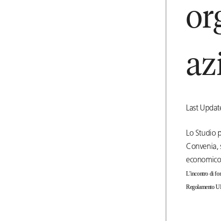
or
az
Last Updat
Lo Studio 
Convenia, 
economico-
L’incontro di fo
Regolamento UE s