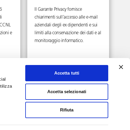
6
Il Garante Privacy fornisce
i
chiarimenti sull’accesso alle e-mail
ei CCNL
aziendali degli ex dipendenti e sui
zioni e
limiti alla conservazione dei dati e al
monitoraggio informatico.
Aprile 17, 2026
Accetta tutti
ial
tilizza
Accetta selezionati
YouTube
LinkedIn
Rifiuta