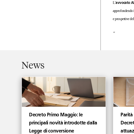
L’
avvocato A
approfondendo in 
e prospettive del 
“
News
Decreto Primo Maggio: le
Parità
principali novità introdotte dalla
Decret
Legge di conversione
attuaz