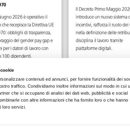
970
Il Decreto Primo Maggio 202
giugno 2026 è operativo il
introduce un nuovo sistema d
 che recepisce la Direttiva UE
incentivi, rafforza il ruolo d
70: obblighi di trasparenza,
nella definizione delle retribu
raggio del gender pay gap e
disciplina il lavoro tramite
i per i datori di lavoro con
piattaforme digitali.
 100 dipendenti.
Giugno 4, 2026
Maggio 5, 2026
 cookie
rsonalizzare contenuti ed annunci, per fornire funzionalità dei soc
ostro traffico. Condividiamo inoltre informazioni sul modo in cui u
partner che si occupano di analisi dei dati web, pubblicità e social
combinarle con altre informazioni che ha fornito loro o che hanno
Privacy
Cookie
Note Legali
 loro servizi.
Diritti d'autore © Toffoletto De Luca Tamajo e Soci | P.IVA 13439950158