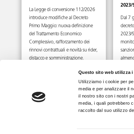
2023/
La Legge di conversione 112/2026
introduce modifiche al Decreto
Dal 7 
Primo Maggio: nuova definizione
decreto
del Trattamento Economico
2023/9
Complessivo, rafforzamento dei
monito
rinnovi contrattuali e novità su rider,
sanzion
distacco e somministrazione.
almeno
Giugno 29, 2026
Questo sito web utilizza i
Utilizziamo i cookie per pe
media e per analizzare il n
il nostro sito con i nostri 
media, i quali potrebbero 
info@toffolettodeluca.it
raccolto dal suo utilizzo dei