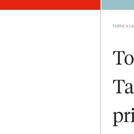
Home
»
Le
To
Ta
pr