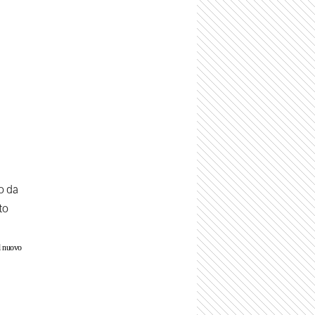
o da
to
al nuovo