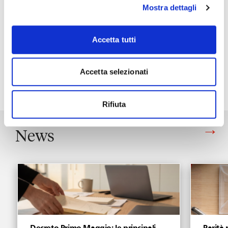
presenterà, attraverso l’analisi di un caso di
Mostra dettagli
data breach, la responsabilità in materia di trattamento
dei dati personali e il risarcimento del danno, il nuovo
Accetta tutti
regime sanzionatorio e gli accorgimenti operativi con cui
le aziende si dovranno confrontare.
Accetta selezionati
“
Rifiuta
News
Vedi tutti gli articoli di News