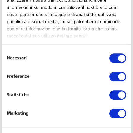
Bergamo
analizzare il nostro traffico. Condividiamo inoltre
informazioni sul modo in cui utilizza il nostro sito con i
nostri partner che si occupano di analisi dei dati web,
pubblicità e social media, i quali potrebbero combinarle
Last Updated on Novembre 14, 2017
con altre informazioni che ha fornito loro o che hanno
raccolto dal suo utilizzo dei loro servizi.
Bergamo, 14/11/2017.
Confindustria Bergamo
, in
collaborazione con
Toffoletto De Luca Tamajo
,
Selezione
organizza oggi a Bergamo il convegno “
Il nuovo
Necessari
del
Regolamento europeo sulla protezione dei dati
consenso
personali
” per approfondire le novità introdotte dal
Preferenze
GDPR a soli sei mesi dalla sua efficacia, il
25 maggio
2018
, e direttamente applicabile a tutti gli Stati membri
dell’Unione Europea.
Statistiche
L’
avvocato Paola Pucci
, partner di Toffoletto De Luca
Marketing
Tamajo e responsabile della task force specializzata in
consulenza alle imprese nel data privacy audit,