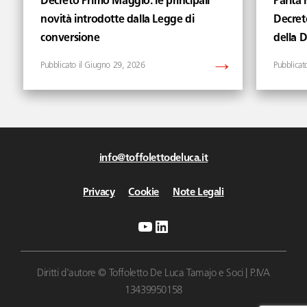
Decreto Primo Maggio: le principali
Parità 
novità introdotte dalla Legge di
Decret
conversione
della 
Giugno 29, 2026
info@toffolettodeluca.it
Privacy
Cookie
Note Legali
YouTube
LinkedIn
Diritti d'autore © Toffoletto De Luca Tamajo e Soci | P.IVA
13439950158