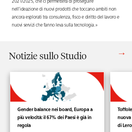
2021/2025, che ci permetterà di proseguire
nell’ideazione di nuovi prodotti che toccano ambiti non
ancora esplorati tra consulenza, fisco e diritto del lavoro e
nuovi servizi che fanno leva sulla tecnologia.»
Notizie sullo Studio
Vedi tutti gli articoli di Notizie sullo Studio
Gender balance nei board, Europa a
Toffol
più velocità: il 67% dei Paesi è già in
nuova 
regola
di Lero