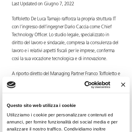
Last Updated on Giugno 7, 2022
Toffoletto De Luca Tamajo rafforza la propria struttura IT
con l’ingresso dell’ingegner Dario Caccia come Chief
Technology Officer. Lo studio legale, specializzato in
diritto del lavoro e sindacale, compresa la consulenza del
lavoro e i relativi aspetti fiscali per le imprese, conferma
così la sua vocazione tecnologica e di innovazione.
A riporto diretto del Managing Partner Franco Toffoletto e
del Direttore Generale Fabrizio Oteri, Dario Caccia si
occuperà della definizione ed implementazione della
strategia e dell’innovazione delle soluzioni informatiche
Questo sito web utilizza i cookie
all’interno del piano di potenziamento dello Studio, con
l’obiettivo di implementare ulteriormente l’offerta di
Utilizziamo i cookie per personalizzare contenuti ed
annunci, per fornire funzionalità dei social media e per
prodotti digitali per i clienti che si aggiungeranno a
Total
analizzare il nostro traffico. Condividiamo inoltre
Reward Statement
, i
Contratti Digitali
e
Futuhro
, il