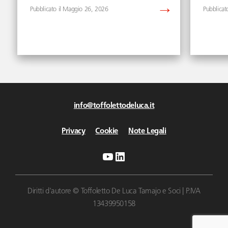
Maggio 26, 2026
info@toffolettodeluca.it
Privacy
Cookie
Note Legali
YouTube
LinkedIn
Diritti d'autore © Toffoletto De Luca Tamajo e Soci | P.IVA
13439950158