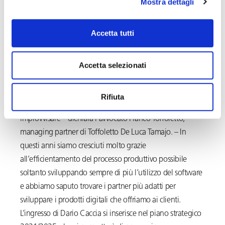
Mostra dettagli
progetti di Digital Transformation con un focus
architetturale e tecnologico. Negli ultimi quattro anni ha
Accetta tutti
lavorato all’interno della practice Digital di Oliver Wyman,
società di consulenza strategica del gruppo Marsh
Accetta selezionati
McLennan, accumulando esperienza internazionale su
progetti in Europa e Medio Oriente.
Rifiuta
«Per crescere servono i giusti talenti, non si può
improvvisare – dichiara l’avvocato Franco Toffoletto,
managing partner di Toffoletto De Luca Tamajo. – In
questi anni siamo cresciuti molto grazie
all’efficientamento del processo produttivo possibile
soltanto sviluppando sempre di più l’utilizzo del software
e abbiamo saputo trovare i partner più adatti per
sviluppare i prodotti digitali che offriamo ai clienti.
L’ingresso di Dario Caccia si inserisce nel piano strategico