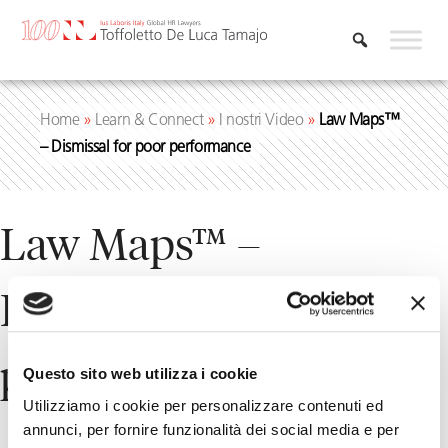
Vai
al
contenuto
Home
»
Learn & Connect
»
I nostri Video
»
Law Maps™
– Dismissal for poor performance
Law Maps™ –
Dismissal for poor
performance
Questo sito web utilizza i cookie
Utilizziamo i cookie per personalizzare contenuti ed
annunci, per fornire funzionalità dei social media e per