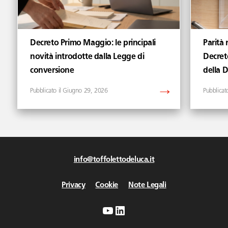
Decreto Primo Maggio: le principali
Parità 
novità introdotte dalla Legge di
Decret
conversione
della 
Giugno 29, 2026
info@toffolettodeluca.it
Privacy
Cookie
Note Legali
YouTube
LinkedIn