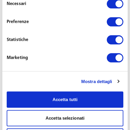
committente di invocare il beneficio, introdotto
Necessari
del
nel 2012, della preventiva escussione del debitore
consenso
principale secondo cui l’azione esecutiva poteva
Preferenze
essere promossa dal lavoratore nei confronti del
committente solo dopo aver infruttuosamente
Statistiche
aggredito il patrimonio dell’appaltatore (e degli
eventuali subappaltatori). Oggi il lavoratore può
nuovamente scegliere a sua discrezione e senza
Marketing
alcun ordine di preferenza se agire nei confronti
dell’uno o dell’altro.
Mostra dettagli
VOUCHER, IL GIUSLAVORISTA: ELIMINATO
STRUMENTO UTILE
Accetta tutti
Ulteriori modifiche normative potrebbero essere previste
in sede di conversione parlamentare del Decreto anche se
Accetta selezionati
oramai la sorte dei due istituti sembra tracciata.