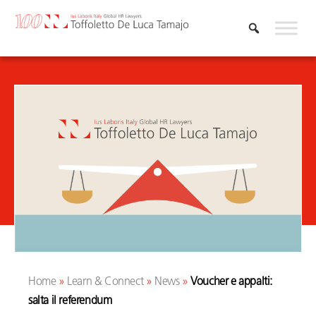
Vai
al
contenuto
Home
»
Learn & Connect
»
News
»
Voucher e appalti:
salta il referendum