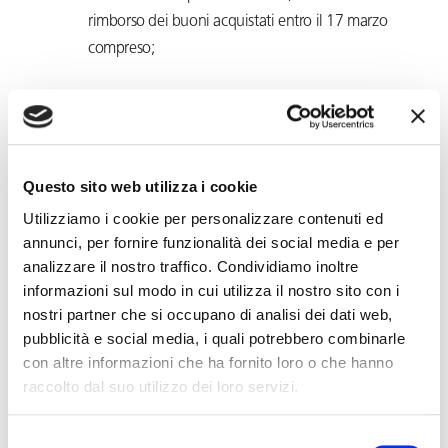
rimborso dei buoni acquistati entro il 17 marzo
compreso;
L’appalto
all’articolo 2 modifica l’articolo 29, comma 2, del
d.lgs. n. 276 del 2003 per garantire una miglior
Questo sito web utilizza i cookie
tutela dei lavoratori impiegati nell’esecuzione di
Utilizziamo i cookie per personalizzare contenuti ed
opere o servizi concessi in appalto
. La
annunci, per fornire funzionalità dei social media e per
disposizione ha eliminato la facoltà per
analizzare il nostro traffico. Condividiamo inoltre
informazioni sul modo in cui utilizza il nostro sito con i
la contrattazione collettiva nazionale di prevedere
nostri partner che si occupano di analisi dei dati web,
“metodi e procedure di controllo e di verifica per
pubblicità e social media, i quali potrebbero combinarle
la regolarità complessiva degli appalti” che
con altre informazioni che ha fornito loro o che hanno
avrebbero potuto incidere sul regime di
raccolto dal suo utilizzo dei loro servizi.
responsabilità solidale e ha abrogato il
meccanismo processuale che consentiva al
Selezione