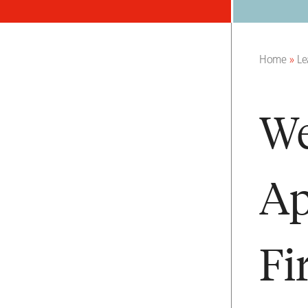
Home
»
Le
We
Ap
Fi