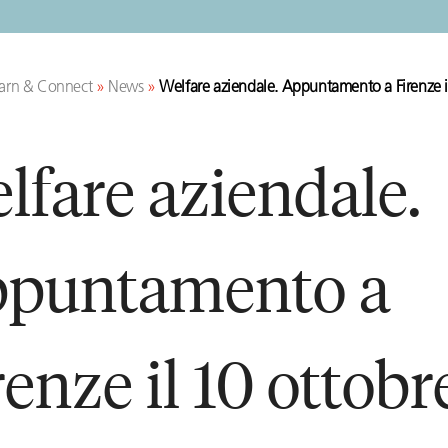
arn & Connect
»
News
»
Welfare aziendale. Appuntamento a Firenze i
lfare aziendale.
puntamento a
renze il 10 ottobr