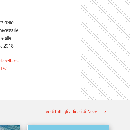
ts dello
necessarie
re alle
te 2018.
el-welfare-
019/
Vedi tutti gli articoli di News