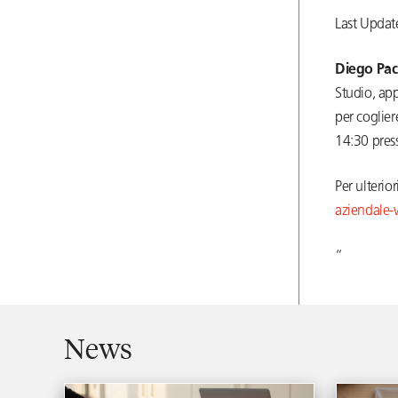
Last Updat
Diego Pac
Studio, app
per coglier
14:30 pres
Per ulterio
aziendale-
“
News