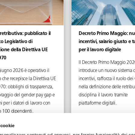
 retributiva: pubblicato il
Decreto Primo Maggio: nu
o Legislativo di
incentivi, salario giusto e t
ione della Direttiva UE
per il lavoro digitale
970
Il Decreto Primo Maggio 202
giugno 2026 è operativo il
introduce un nuovo sistema d
 che recepisce la Direttiva UE
incentivi, rafforza il ruolo d
70: obblighi di trasparenza,
nella definizione delle retribu
raggio del gender pay gap e
disciplina il lavoro tramite
i per i datori di lavoro con
piattaforme digitali.
 100 dipendenti.
Giugno 4, 2026
Maggio 5, 2026
 cookie
rsonalizzare contenuti ed annunci, per fornire funzionalità dei soc