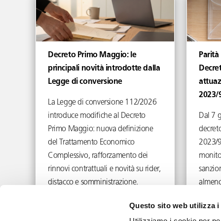
Decreto Primo Maggio: le
Parità
principali novità introdotte dalla
Decret
Legge di conversione
attuaz
2023/
La Legge di conversione 112/2026
introduce modifiche al Decreto
Dal 7 
Primo Maggio: nuova definizione
decreto
del Trattamento Economico
2023/9
Complessivo, rafforzamento dei
monito
rinnovi contrattuali e novità su rider,
sanzion
distacco e somministrazione.
almeno
Giugno 29, 2026
Questo sito web utilizza i
Utilizziamo i cookie per pe