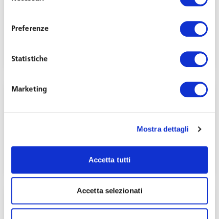
del
consenso
Toffoletto De Luca Tamajo e Soci nella
ristrutturazione di TSS società del Gruppo
Preferenze
TeamSystem
Febbraio 24, 2015
Statistiche
Marketing
Mostra dettagli
Jobs Act 2, 3, & 4
Febbraio 17, 2015
Accetta tutti
Accetta selezionati