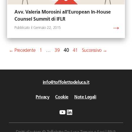
Avv. Valeria Morosini all’European In-House
Counsel Summit di IFLR
Gennaio 22, 2015
Pagina
Pagina
Pagina
Pagina
←
Precedente
1
…
39
40
41
Successivo
→
info@toffolettodeluca.it
Privacy
Cookie
Note Legali
YouTube
LinkedIn